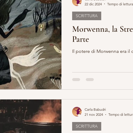
22 dic 2024
Tempo di lettura
SCRITTURA
ERO E ARTE
MARIA MADDALENA
VITA DA STREGA
Morwenna, la Stre
Parte
EGA
ESOTERICO
LILLYBET BAMBOLINE
STORIA 
Il potere di Morwenna era il
Carla Babudri
21 nov 2024
Tempo di lettur
SCRITTURA