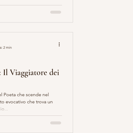
a: 2 min
 Il Viaggiatore dei
el Poeta che scende nel
tto evocativo che trova un
o...