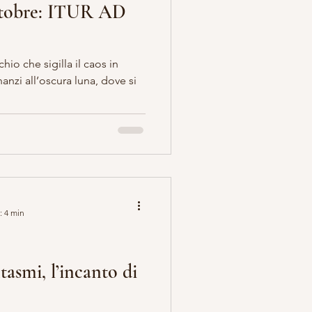
ttobre: ITUR AD
io che sigilla il caos in
nanzi all’oscura luna, dove si
: 4 min
tasmi, l’incanto di