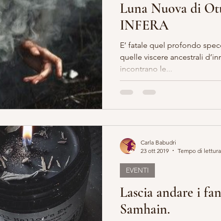
Luna Nuova di O
INFERA
E’ fatale quel profondo specch
quelle viscere ancestrali d’in
incontrano le...
Carla Babudri
23 ott 2019
Tempo di lettura
EVENTI
Lascia andare i fan
Samhain.