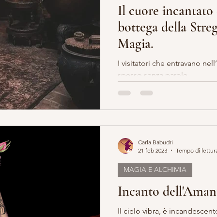
Il cuore incantato 
bottega della Streg
Magia.
I visitatori che entravano ne
spesso senza parole.
Carla Babudri
21 feb 2023
Tempo di lettur
MAGIA E ALCHIMIA
Incanto dell'Aman
Il cielo vibra, è incandescente