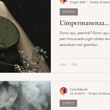
23 gen 2020
Tempo di lettur
POESIA
L’impermanenza…
Sono qui, perché? Sono qui p
per rimuovere ogni strato anc
assorbito nel grembo...
Carla Babudri
23 ott 2019
Tempo di lettura
EVENTI