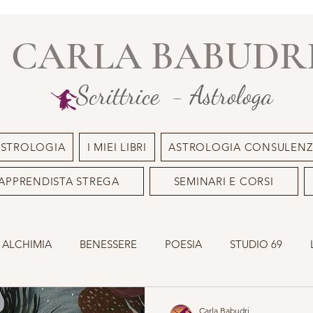
CARLA BABUDR
Scrittrice - Astrologa
ASTROLOGIA
I MIEI LIBRI
ASTROLOGIA CONSULENZ
APPRENDISTA STREGA
SEMINARI E CORSI
 ALCHIMIA
BENESSERE
POESIA
STUDIO 69
INILE
OLISTICO
SACRO MASCHILE
ASTROLOGI
Carla Babudri