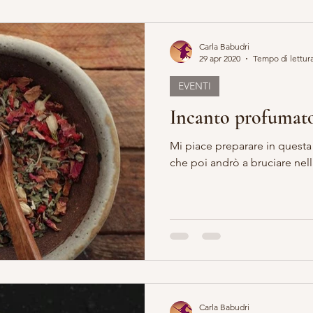
Carla Babudri
29 apr 2020
Tempo di lettura
EVENTI
Incanto profumato
Mi piace preparare in questa
che poi andrò a bruciare nel
Carla Babudri