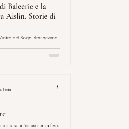
di Baleerie e la
a Aislin. Storie di
ll’Antro dei Sogni rimanevano
a: 3 min
te
 e ispira un’estasi senza fine.