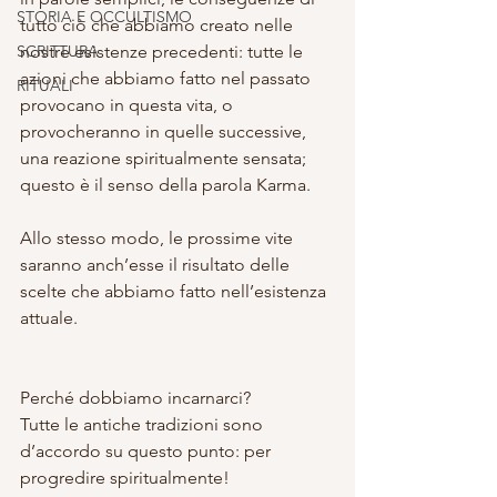
STORIA E OCCULTISMO
tutto ciò che abbiamo creato nelle 
SCRITTURA
nostre esistenze precedenti: tutte le 
azioni che abbiamo fatto nel passato 
RITUALI
provocano in questa vita, o 
provocheranno in quelle successive, 
una reazione spiritualmente sensata; 
questo è il senso della parola Karma.
Allo stesso modo, le prossime vite 
saranno anch’esse il risultato delle 
scelte che abbiamo fatto nell’esistenza 
attuale.
Perché dobbiamo incarnarci?
Tutte le antiche tradizioni sono 
d’accordo su questo punto: per 
progredire spiritualmente!