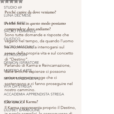
Valutazione NaN stelle su 5.
STUDIO 69
Perché capire da dove veniamo?
LUNA DEL MESE
LA MIA ARTE
Perché forse in questo modo possiamo 
comprendere dove andiamo?
SACRO FEMMINILE
Sono tutte domande e risposte che 
OLISTICO
vagano nel tempo, da quando l’uomo 
SACRO MASCHILE
ha incominciato a interrogarsi sul 
senso della propria vita e sul concetto 
ASTROLOGIA
di “Destino“.
DEIMON ISPIRATORE
Parlando di Karma e Reincarnazione,  
MISTERO E ARTE
dalle antiche sapienze ci possono 
arrivare risposte sagge che ci 
MARIA MADDALENA
sostengono e ci fanno proseguire nel 
VITA DA STREGA
nostro cammino.
ACCADEMIA APPRENDISTA STREGA
Che cosa è il Karma?
ESOTERICO
Il Karma rappresenta proprio il Destino, 
LILLYBET BAMBOLINE
in parole semplici, le conseguenze di 