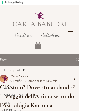
Privacy Policy
CARLA BABUDRI
Scrittrice - Astrologa
Post
Tutti i post
Carla Babudri
Tutti i post
21 mar 2019
Tempo di lettura: 6 min
Chi sono? Dove sto andando?
EVENTI
Il viaggio dell’Anima secondo
MAGIA E ALCHIMIA
BENESSERE
l’Astrologia Karmica
POESIA