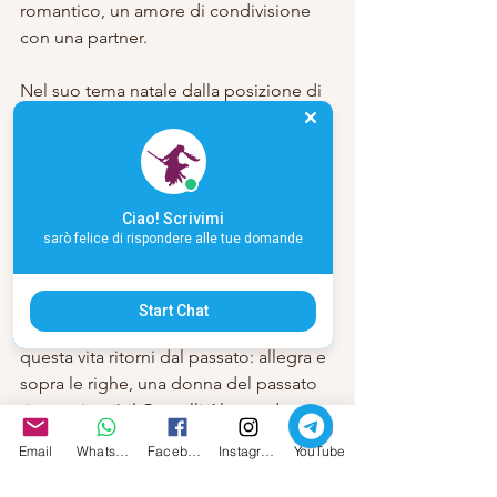
romantico, un amore di condivisione 
con una partner.
Nel suo tema natale dalla posizione di 
Venere in buon aspetto con il nodo 
sud, indica che nella sua vita passata ha 
incontrato un amore profondo e 
sincero.
Ciao! Scrivimi
sarò felice di rispondere alle tue domande
Poi abbiamo una relazione tra terza e 
dodicesima casa.
Start Chat
Quindi è molto facile che l’incontro in 
questa vita ritorni dal passato: allegra e 
sopra le righe, una donna del passato  
riconquisterà il Gemelli Alessandro, 
facendogli girare letteralmente la testa.
Email
Whatsapp
Facebook
Instagram
YouTube
Compagni, insieme come in una vita 