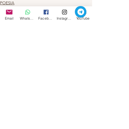
POESIA
MAGIA E ALCHIMIA
LA MIA ARTE
Email
Whatsapp
Facebook
Instagram
YouTube
Mostra tutti
Post recenti