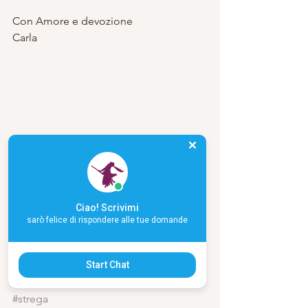
Con Amore e devozione
Carla
Ciao! Scrivimi
sarò felice di rispondere alle tue domande
Start Chat
#strega