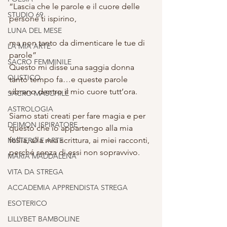
“Lascia che le parole e il cuore delle 
STUDIO 69
persone ti ispirino, 
LUNA DEL MESE
ma non tanto da dimenticare le tue di 
LA MIA ARTE
parole”
SACRO FEMMINILE
Questo mi disse una saggia donna 
OLISTICO
tanto tempo fa…e queste parole 
vibrano dentro il mio cuore tutt’ora.
SACRO MASCHILE
ASTROLOGIA
Siamo stati creati per fare magia e per 
DEIMON ISPIRATORE
questo che io appartengo alla mia 
follia, alla mia scrittura, ai miei racconti, 
MISTERO E ARTE
perché senza di essi non sopravvivo.
MARIA MADDALENA
VITA DA STREGA
ACCADEMIA APPRENDISTA STREGA
ESOTERICO
LILLYBET BAMBOLINE