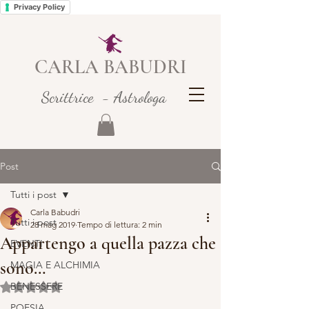
Privacy Policy
CARLA BABUDRI
Scrittrice - Astrologa
Post
Tutti i post
Carla Babudri
Tutti i post
28 mag 2019
Tempo di lettura: 2 min
Appartengo a quella pazza che
EVENTI
sono…
MAGIA E ALCHIMIA
BENESSERE
Valutazione NaN stelle su 5.
POESIA