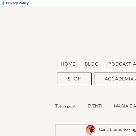
Privacy Policy
HOME
BLOG
PODCAST 
SHOP
ACCADEMIA 
Tutti i post
EVENTI
MAGIA E 
Carla Babudri
27 a
LA MIA ARTE
SACRO FEMMIN