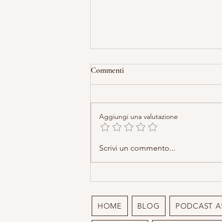
Commenti
Aggiungi una valutazione
La pianta che le streghe
Scrivi un commento...
conoscevano e tu no: l'Eringio
Marino la pianta erotica
HOME
BLOG
PODCAST A