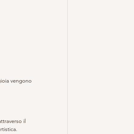
 gioia vengono 
traverso il 
tistica.