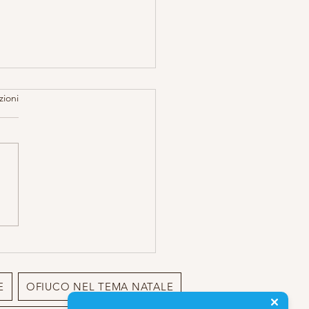
zioni
attoli Magici per
pagnare il 2026
E
OFIUCO NEL TEMA NATALE