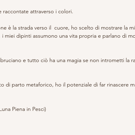
 raccontate attraverso i colori.
one è la strada verso il  cuore, ho scelto di mostrare la mi
a, i miei dipinti assumono una vita propria e parlano di mo
a bruciano e tutto ciò ha una magia se non intrometti la raz
o di parto metaforico, ho il potenziale di far rinascere m
 Luna Piena in Pesci)