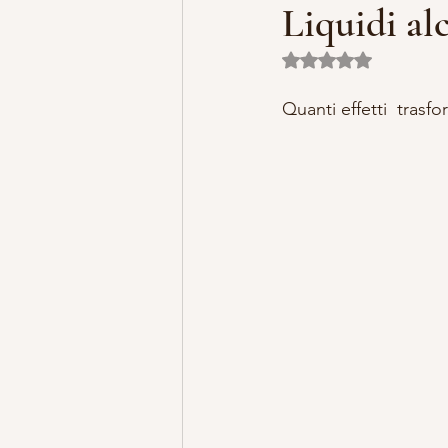
Liquidi al
Valutazione NaN ste
MISTERO E ARTE
MARIA MA
Quanti effetti  trasfo
LILLYBET BAMBOLINE
STORI