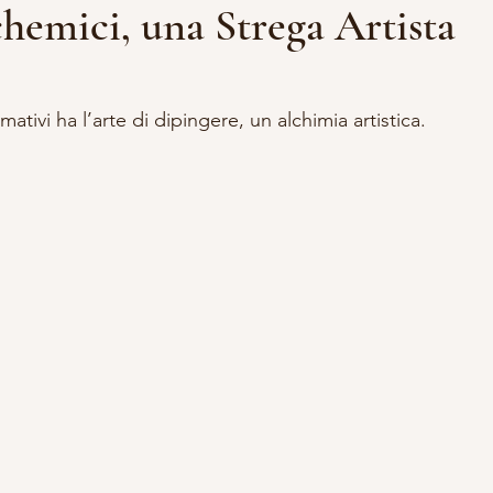
chemici, una Strega Artista
lle su 5.
DDALENA
VITA DA STREGA
ACCADEMIA APPRENDISTA S
rmativi ha l’arte di dipingere, un alchimia artistica.
A E OCCULTISMO
SCRITTURA
RITUALI