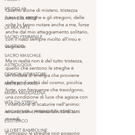
STUDIO 69
Quanto alone di mistero, tristezza 
hanno le streghe e gli stregoni, delle 
LUNA DEL MESE
volte lo fanno notare anche a me, forse 
LA MIA ARTE
anche dal mio atteggiamento solitario, 
SACRO FEMMINILE
con il naso sempre rivolto all’insù e 
OLISTICO
sognante.
SACRO MASCHILE
Ma in realtà non è del tutto tristezza, 
ASTROLOGIA
quello che sentono le streghe è 
DEIMON ISPIRATORE
un’ondata di energia che proviene 
dalle profondità del cosmo, picchia 
MISTERO E ARTE
forte, con frequenze che travolgono, 
MARIA MADDALENA
una condizione di luce che agisce con 
VITA DA STREGA
l'intenzione di scaturire nell’animo: 
amore, odio, miseria felicità di tutti 
ACCADEMIA APPRENDISTA STREGA
mondi.
ESOTERICO
LILLYBET BAMBOLINE
Purtroppo le streghe non possono 