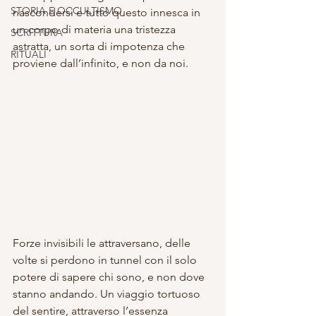
STORIA E OCCULTISMO
nascondersi e tutto questo innesca in 
un corpo di materia una tristezza 
SCRITTURA
astratta, un sorta di impotenza che 
RITUALI
proviene dall’infinito, e non da noi.
Forze invisibili le attraversano, delle 
volte si perdono in tunnel con il solo 
potere di sapere chi sono, e non dove 
stanno andando. Un viaggio tortuoso 
del sentire, attraverso l’essenza 