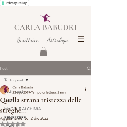
Privacy Policy
CARLA BABUDRI
Scrittrice - Astrologa
Post
Tutti i post
Carla Babudri
Tutti i post
23 ago 2019
Tempo di lettura: 2 min
Quella strana tristezza delle
EVENTI
streghe...
MAGIA E ALCHIMIA
BENESSERE
Aggiornamento:
2 dic 2022
Valutazione NaN stelle su 5.
POESIA