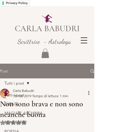
Privacy Policy
CARLA BABUDRI
Scrittrice - Astrologa
Post
Tutti i post
Carla Babudri
Tutti i post
18 mar 2019
Tempo di lettura: 1 min
Non sono brava e non sono
EVENTI
neanche buona
MAGIA E ALCHIMIA
BENESSERE
Valutazione NaN stelle su 5.
POESIA