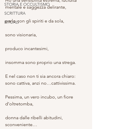
Ho una sensibilità estrema, lucidità 
STORIA E OCCULTISMO
mentale e saggezza delirante,
SCRITTURA
parlo con gli spiriti e da sola,
RITUALI
sono visionaria,
produco incantesimi,
insomma sono proprio una strega.
E nel caso non ti sia ancora chiaro: 
sono cattiva, anzi no…cattivissima.
Pessima, un vero incubo, un fiore 
d’oltretomba,
donna dalle ribelli abitudini, 
sconveniente…