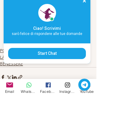
Ciao! Scrivimi
sarò felice di rispondere alle tue domande
#Poesia
POESIA
Start Chat
LA MIA ARTE
BENESSERE
Email
Whatsapp
Facebook
Instagram
YouTube
Mostra tutti
Post recenti