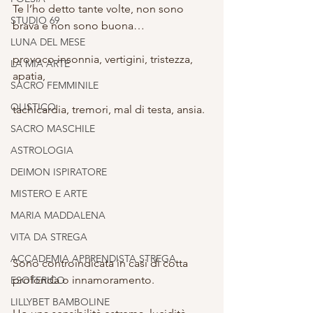
Te l’ho detto tante volte, non sono 
STUDIO 69
brava e non sono buona…
LUNA DEL MESE
provoco insonnia, vertigini, tristezza, 
LA MIA ARTE
apatia,
SACRO FEMMINILE
OLISTICO
tachicardia, tremori, mal di testa, ansia.
SACRO MASCHILE
ASTROLOGIA
DEIMON ISPIRATORE
MISTERO E ARTE
MARIA MADDALENA
VITA DA STREGA
ACCADEMIA APPRENDISTA STREGA
Sono controindicata in casi di cotta 
profonda o innamoramento.
ESOTERICO
LILLYBET BAMBOLINE