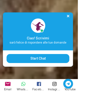
Ciao! Scrivimi
sarò felice di rispondere alle tue domande
Start Chat
Email
Whatsapp
Facebook
Instagram
YouTube