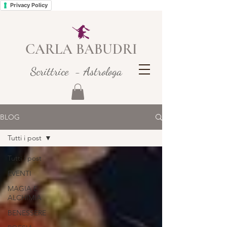
Privacy Policy
CARLA BABUDRI
Scrittrice - Astrologa
BLOG
Tutti i post
Tutti i post
EVENTI
MAGIA E
ALCHIMIA
BENESSERE