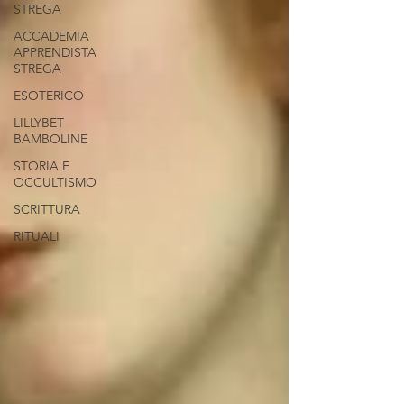
STREGA
ACCADEMIA
APPRENDISTA
STREGA
ESOTERICO
LILLYBET
BAMBOLINE
STORIA E
OCCULTISMO
SCRITTURA
RITUALI