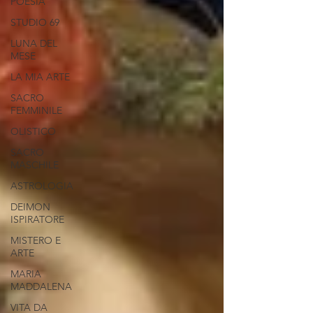
POESIA
STUDIO 69
LUNA DEL
MESE
LA MIA ARTE
SACRO
FEMMINILE
OLISTICO
SACRO
MASCHILE
ASTROLOGIA
DEIMON
ISPIRATORE
MISTERO E
ARTE
MARIA
MADDALENA
VITA DA