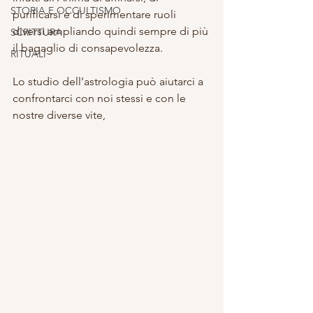
STORIA E OCCULTISMO
purificarsi e di sperimentare ruoli 
diversi ampliando quindi sempre di più 
SCRITTURA
il bagaglio di consapevolezza.
RITUALI
Lo studio dell’astrologia può aiutarci a 
confrontarci con noi stessi e con le 
nostre diverse vite,