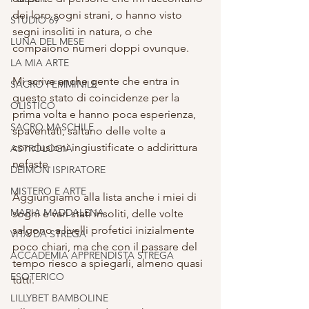
dei loro sogni strani, o hanno visto 
STUDIO 69
segni insoliti in natura, o che 
LUNA DEL MESE
compaiono numeri doppi ovunque. 
LA MIA ARTE
Mi scrive anche gente che entra in 
SACRO FEMMINILE
questo stato di coincidenze per la 
OLISTICO
prima volta e hanno poca esperienza, 
SACRO MASCHILE
spaventati, saltano delle volte a 
conclusioni ingiustificate o addirittura 
ASTROLOGIA
nefaste.
DEIMON ISPIRATORE
MISTERO E ARTE
Aggiungiamo alla lista anche i miei di 
MARIA MADDALENA
sogni e vari stati insoliti, delle volte 
salgono a livelli profetici inizialmente 
VITA DA STREGA
poco chiari, ma che con il passare del 
ACCADEMIA APPRENDISTA STREGA
tempo riesco a spiegarli, almeno quasi 
ESOTERICO
tutti.
LILLYBET BAMBOLINE