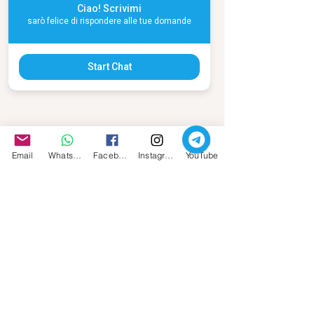
Ciao! Scrivimi
sarò felice di rispondere alle tue domande
Il mio nuovo libro
Start Chat
Email
Whatsapp
Facebook
Instagram
YouTube
La Tredicesima Apostola - Maria Maddalena