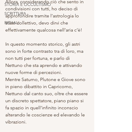
Allora, considerando ciò che sento in 
STORIA E OCCULTISMO
condivisioni con tutti, ho deciso di 
SCRITTURA
approfondire tramite l’astrologia lo 
RITUALI
stato collettivo, devo dirvi che 
effettivamente qualcosa nell’aria c’è!
In questo momento storico, gli astri 
sono in forte contrasto tra di loro, ma 
non tutti per fortuna, e parlo di  
Nettuno che sta aprendo e attivando 
nuove forme di percezioni. 
Mentre Saturno, Plutone e Giove sono 
in pieno dibattito in Capricorno, 
Nettuno dal canto suo, oltre che essere 
un discreto spettatore, piano piano si 
fa spazio in quell’infinito inconscio 
alterando le coscienze ed elevando le 
vibrazioni. 