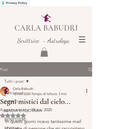
Privacy Policy
CARLA BABUDRI
Scrittrice - Astrologa
Post
Tutti i post
Carla Babudri
Tutti i post
18 nov 2020
Tempo di lettura: 3 min
Segni mistici dal cielo...
EVENTI
Aggiornamento:
19 nov 2020
MAGIA E ALCHIMIA
Valutazione NaN stelle su 5.
BENESSERE
In questi giorni ricevo tantissime mail 
da parte di persone che mi raccontano 
POESIA