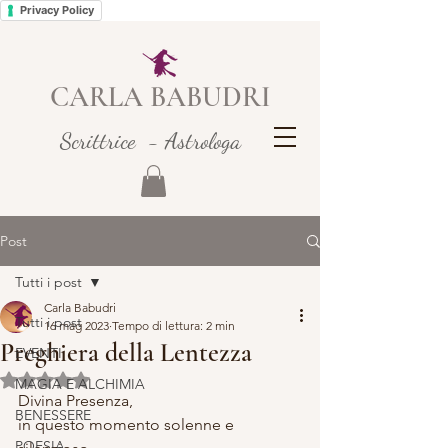
Privacy Policy
CARLA BABUDRI
Scrittrice - Astrologa
Post
Tutti i post
Carla Babudri
Tutti i post
16 mag 2023
Tempo di lettura: 2 min
Preghiera della Lentezza
EVENTI
Valutazione NaN stelle su 5.
MAGIA E ALCHIMIA
Divina Presenza,
BENESSERE
in questo momento solenne e 
POESIA