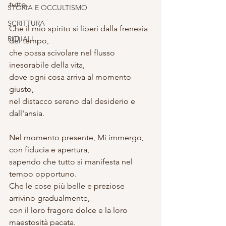
tutto.
STORIA E OCCULTISMO
SCRITTURA
Che il mio spirito si liberi dalla frenesia 
RITUALI
del tempo,
che possa scivolare nel flusso 
inesorabile della vita,
dove ogni cosa arriva al momento 
giusto,
nel distacco sereno dal desiderio e 
dall'ansia.
Nel momento presente, Mi immergo,
con fiducia e apertura,
sapendo che tutto si manifesta nel 
tempo opportuno.
Che le cose più belle e preziose 
arrivino gradualmente,
con il loro fragore dolce e la loro 
maestosità pacata.