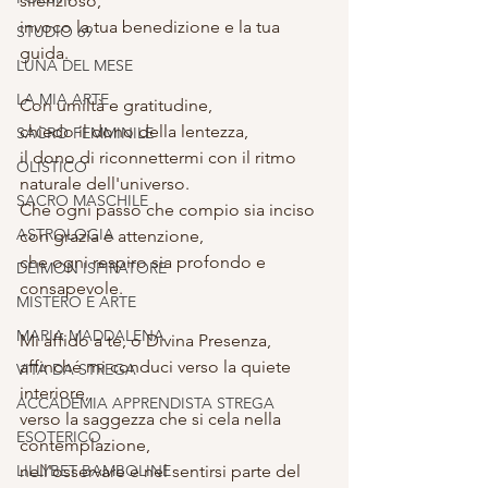
silenzioso,
invoco la tua benedizione e la tua 
STUDIO 69
guida.
LUNA DEL MESE
LA MIA ARTE
Con umiltà e gratitudine,
chiedo il dono della lentezza,
SACRO FEMMINILE
il dono di riconnettermi con il ritmo 
OLISTICO
naturale dell'universo.
SACRO MASCHILE
Che ogni passo che compio sia inciso 
ASTROLOGIA
con grazia e attenzione,
che ogni respiro sia profondo e 
DEIMON ISPIRATORE
consapevole.
MISTERO E ARTE
MARIA MADDALENA
Mi affido a te, o Divina Presenza,
affinché mi conduci verso la quiete 
VITA DA STREGA
interiore,
ACCADEMIA APPRENDISTA STREGA
verso la saggezza che si cela nella 
ESOTERICO
contemplazione,
LILLYBET BAMBOLINE
nell'osservare e nel sentirsi parte del 