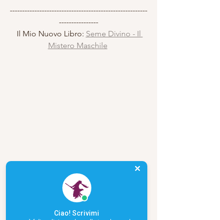
--------------------------------------------------------
----------------
 Il Mio Nuovo Libro: 
Seme Divino - Il 
Mistero Maschile
Seme Divino - Il Mistero Maschile - Carla 
Babudri
Ciao! Scrivimi