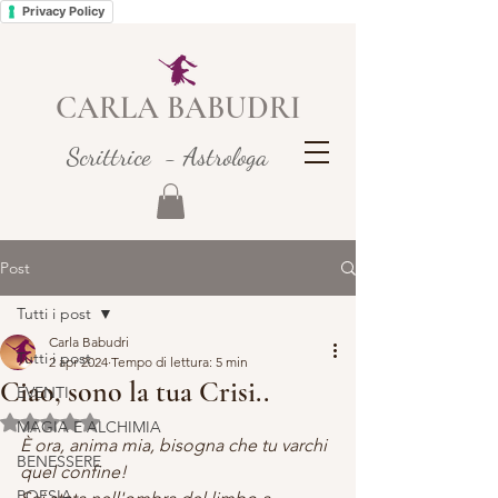
Privacy Policy
CARLA BABUDRI
Scrittrice - Astrologa
Post
Tutti i post
Carla Babudri
Tutti i post
2 apr 2024
Tempo di lettura: 5 min
Ciao, sono la tua Crisi..
EVENTI
Valutazione NaN stelle su 5.
MAGIA E ALCHIMIA
È ora, anima mia, bisogna che tu varchi 
BENESSERE
quel confine!
POESIA