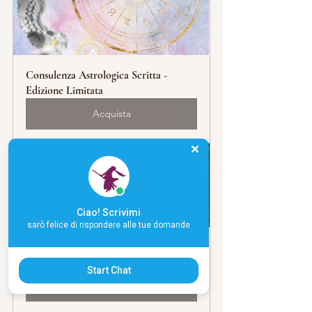
Consulenza Astrologica Scritta - 
Edizione Limitata
Acquista
Ciao! Scrivimi
sarò felice di rispondere alle tue domande
Percorso 13 Porte Segrete - Maria 
Maddalena
Start Chat
Acquista