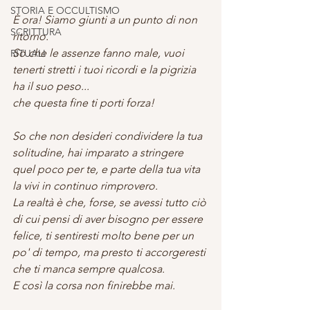
STORIA E OCCULTISMO
È ora! Siamo giunti a un punto di non 
SCRITTURA
ritorno.
So che le assenze fanno male, vuoi 
RITUALI
tenerti stretti i tuoi ricordi e la pigrizia 
ha il suo peso...
che questa fine ti porti forza!
So che non desideri condividere la tua 
solitudine, hai imparato a stringere 
quel poco per te, e parte della tua vita 
la vivi in continuo rimprovero.
La realtà è che, forse, se avessi tutto ciò 
di cui pensi di aver bisogno per essere 
felice, ti sentiresti molto bene per un 
po' di tempo, ma presto ti accorgeresti 
che ti manca sempre qualcosa.
E così la corsa non finirebbe mai.