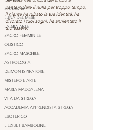
Sei stata nell'ombra del limbo a 
contemplare il nulla per troppo tempo, 
STUDIO 69
il niente ha rubato la tua identità, ha 
LUNA DEL MESE
divorato i tuoi sogni, ha annientato il 
LA MIA ARTE
tuo essere.
SACRO FEMMINILE
OLISTICO
SACRO MASCHILE
ASTROLOGIA
DEIMON ISPIRATORE
MISTERO E ARTE
MARIA MADDALENA
VITA DA STREGA
ACCADEMIA APPRENDISTA STREGA
ESOTERICO
LILLYBET BAMBOLINE