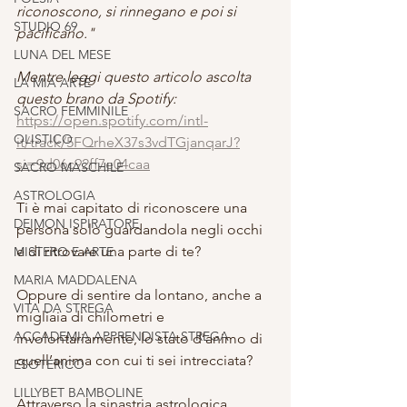
riconoscono, si rinnegano e poi si 
STUDIO 69
pacificano."
LUNA DEL MESE
Mentre leggi questo articolo ascolta 
LA MIA ARTE
questo brano da Spotify: 
SACRO FEMMINILE
https://open.spotify.com/intl-
OLISTICO
it/track/5FQrheX37s3vdTGjanqarJ?
si=9d06c92ff7e04caa
SACRO MASCHILE
ASTROLOGIA
Ti è mai capitato di riconoscere una 
DEIMON ISPIRATORE
persona solo guardandola negli occhi 
e di ritrovare una parte di te?
MISTERO E ARTE
MARIA MADDALENA
Oppure di sentire da lontano, anche a 
VITA DA STREGA
migliaia di chilometri e 
ACCADEMIA APPRENDISTA STREGA
involontariamente, lo stato d’animo di 
quell’anima con cui ti sei intrecciata?
ESOTERICO
LILLYBET BAMBOLINE
Attraverso la sinastria astrologica 