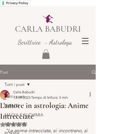
Privacy Policy
CARLA BABUDRI
Scrittrice - Astrologa
Post
Tutti i post
Carla Babudri
Tutti i post
13 ott 2023
Tempo di lettura: 5 min
L'amore in astrologia: Anime
EVENTI
Intrecciate
MAGIA E ALCHIMIA
BENESSERE
Valutazione NaN stelle su 5.
"Le anime intrecciate, si: incontrano, si 
POESIA