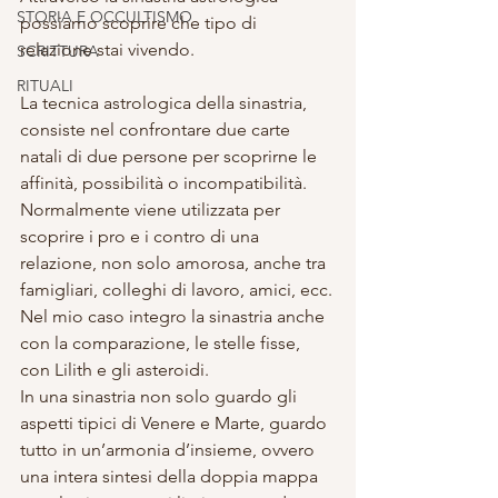
STORIA E OCCULTISMO
possiamo scoprire che tipo di 
relazione stai vivendo.
SCRITTURA
RITUALI
La tecnica astrologica della sinastria, 
consiste nel confrontare due carte 
natali di due persone per scoprirne le 
affinità, possibilità o incompatibilità.
Normalmente viene utilizzata per 
scoprire i pro e i contro di una 
relazione, non solo amorosa, anche tra 
famigliari, colleghi di lavoro, amici, ecc.
Nel mio caso integro la sinastria anche 
con la comparazione, le stelle fisse, 
con Lilith e gli asteroidi.
In una sinastria non solo guardo gli 
aspetti tipici di Venere e Marte, guardo 
tutto in un’armonia d’insieme, ovvero 
una intera sintesi della doppia mappa 