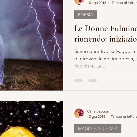
10 ago 2018
Tempo di lettur
POESIA
Le Donne Fulmine 
riunendo: iniziazi
Siamo primitive, selvagge i canti dei tempi ci sussurrano
di ritrovare la nostra poesia, la nostra verità di riunirci e
ricordare. Le...
Carla Babudri
13 giu 2018
Tempo di lettura
MAGIA E ALCHIMIA