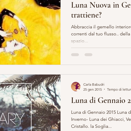
Luna Nuova in Gem
trattiene?
Abbraccia il gemello interiore, lasciati trasportare d
correnti dal tuo flusso.. della tua incarnazione attraverso lo
spazio...
Carla Babudri
25 gen 2015
Tempo di lettur
Luna di Gennaio 2
Luna di Gennaio 2015 Luna d
Inverno- Luna dei Ghiacci, V
Cristallo. la Soglia...