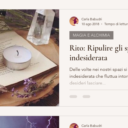
Carla Babudri
10 ago 2018
Tempo di lettur
MAGIA E ALCHIMIA
Rito: Ripulire gli s
indesiderata
Delle volte nei nostri spazi 
indesiderata che fluttua into
desideri lasciare...
Carla Babudri