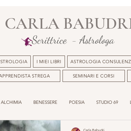
CARLA BABUDR
Scrittrice - Astrologa
ASTROLOGIA
I MIEI LIBRI
ASTROLOGIA CONSULENZ
APPRENDISTA STREGA
SEMINARI E CORSI
 ALCHIMIA
BENESSERE
POESIA
STUDIO 69
INILE
OLISTICO
SACRO MASCHILE
ASTROLOGI
Carla Babudri