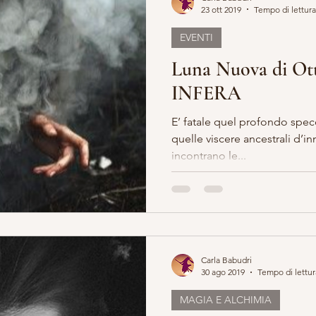
23 ott 2019
Tempo di lettura
EVENTI
ERO E ARTE
MARIA MADDALENA
VITA DA STREGA
Luna Nuova di O
INFERA
EGA
ESOTERICO
LILLYBET BAMBOLINE
STORIA 
E’ fatale quel profondo specch
quelle viscere ancestrali d’in
incontrano le...
Carla Babudri
30 ago 2019
Tempo di lettur
MAGIA E ALCHIMIA