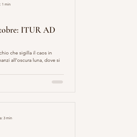
: 1 min
ttobre: ITUR AD
E OCCULTISMO
io che sigilla il caos in
nanzi all’oscura luna, dove si
a: 3 min