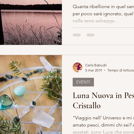
Quanta ribellione in quel sa
per poco sarà ignorato, quel dolore trascinato verso nord
nelle terre selvagge...
Carla Babudri
5 mar 2019
Tempo di lettura
EVENTI
Luna Nuova in Pesc
Cristallo
“Viaggio nell’ Universo e mi
amato pesci, dimmi chi sei? A
assetati, sono Luce che pone