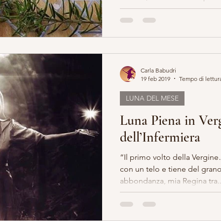
Carla Babudri
19 feb 2019
Tempo di lettur
LUNA DEL MESE
Luna Piena in Verg
dell’Infermiera
“Il primo volto della Vergine
con un telo e tiene del grano
abbondanza, mia Regina tra..