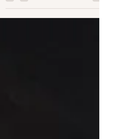
Accetta ciò che senti, anche se non ricambiato. So
che diventa difficile trattenerlo solo nel cuore e
che per un motivo o un altro non...