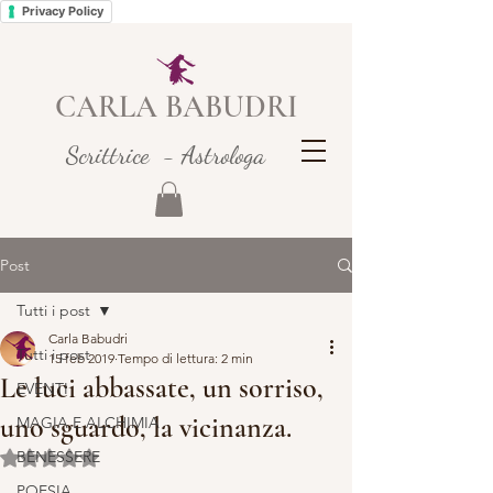
Privacy Policy
CARLA BABUDRI
Scrittrice - Astrologa
Post
Tutti i post
Carla Babudri
Tutti i post
15 feb 2019
Tempo di lettura: 2 min
Le luci abbassate, un sorriso,
EVENTI
uno sguardo, la vicinanza.
MAGIA E ALCHIMIA
BENESSERE
Valutazione NaN stelle su 5.
POESIA