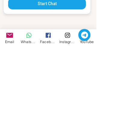
Start Chat
Email
Whatsapp
Facebook
Instagram
YouTube
Se desideri partecipare a un mio 
percorso, segui il 
link>>>
#DeimonIspiratore
#amoremio
POESIA
SACRO MASCHILE