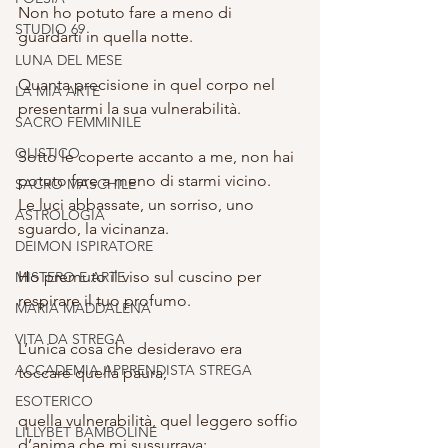
Non ho potuto fare a meno di 
STUDIO 69
guardarti in quella notte.
LUNA DEL MESE
Quanta precisione in quel corpo nel 
LA MIA ARTE
presentarmi la sua vulnerabilità.
SACRO FEMMINILE
OLISTICO
Sotto le coperte accanto a me, non hai 
potuto fare a meno di starmi vicino.
SACRO MASCHILE
Le luci abbassate, un sorriso, uno 
ASTROLOGIA
sguardo, la vicinanza.
DEIMON ISPIRATORE
Ho premuto il viso sul cuscino per 
MISTERO E ARTE
respirare il tuo profumo.
MARIA MADDALENA
VITA DA STREGA
L’unica cosa che desideravo era 
ACCADEMIA APPRENDISTA STREGA
toccare quella paura,
ESOTERICO
quella vulnerabilità, quel leggero soffio 
LILLYBET BAMBOLINE
d’anima che mi sussurrava: