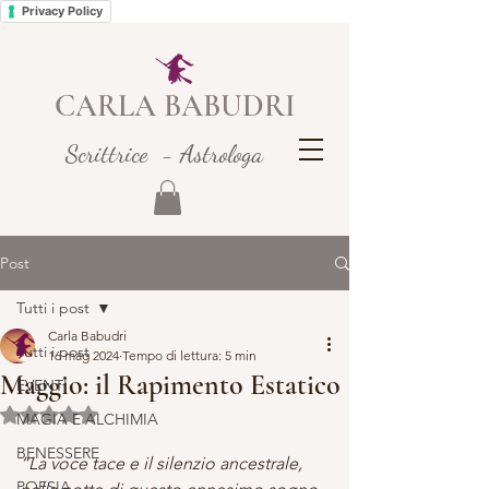
Privacy Policy
CARLA BABUDRI
Scrittrice - Astrologa
Post
Tutti i post
Carla Babudri
Tutti i post
16 mag 2024
Tempo di lettura: 5 min
Maggio: il Rapimento Estatico
EVENTI
Valutazione NaN stelle su 5.
MAGIA E ALCHIMIA
BENESSERE
“La voce tace e il silenzio ancestrale, 
POESIA