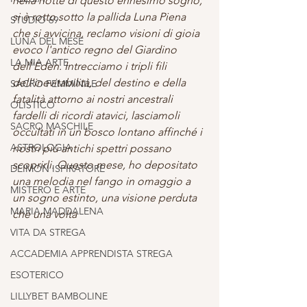
nella notte di questo ennesimo sogno, 
si è rotto sotto la pallida Luna Piena 
STUDIO 69
che si avvicina, reclamo visioni di gioia 
LUNA DEL MESE
evoco l'antico regno del Giardino 
LA MIA ARTE
dell'Eden. Intrecciamo i tripli fili 
dell'inevitabilità, del destino e della 
SACRO FEMMINILE
fatalità attorno ai nostri ancestrali 
OLISTICO
fardelli di ricordi atavici, lasciamoli 
SACRO MASCHILE
occultati in un bosco lontano affinché i 
ASTROLOGIA
nostri più antichi spettri possano 
scoprirli. Questo mese, ho depositato 
DEIMON ISPIRATORE
una melodia nel fango in omaggio a 
MISTERO E ARTE
un sogno estinto, una visione perduta 
MARIA MADDALENA
che una volta 
VITA DA STREGA
ACCADEMIA APPRENDISTA STREGA
ESOTERICO
LILLYBET BAMBOLINE