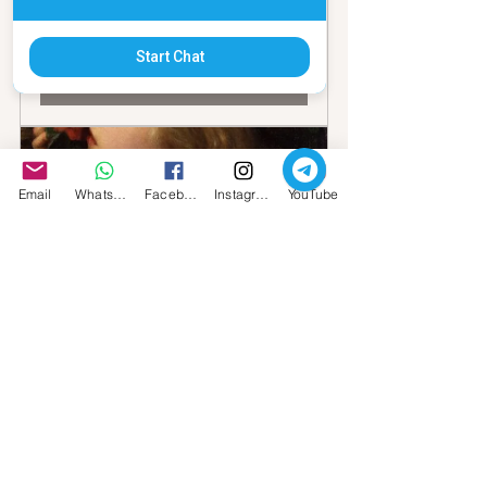
Consulenza Astrologica Scritta - 
Edizione Limitata
Start Chat
Acquista
Email
Whatsapp
Facebook
Instagram
YouTube
Percorso 13 Porte Segrete - Maria 
Maddalena
Acquista