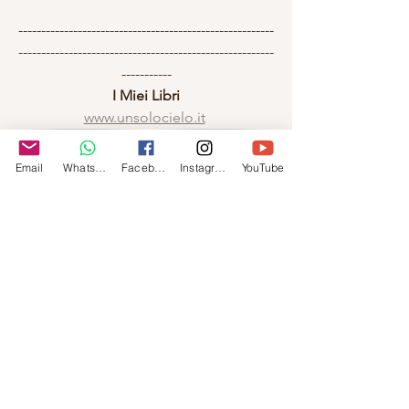
--------------------------------------------------------
--------------------------------------------------------
-----------
I Miei Libri
www.unsolocielo.it
Email
Whatsapp
Facebook
Instagram
YouTube