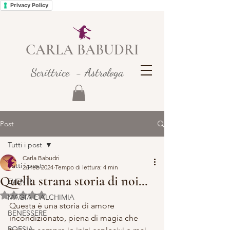
Privacy Policy
CARLA BABUDRI
Scrittrice - Astrologa
Post
Tutti i post
Carla Babudri
Tutti i post
26 feb 2024
Tempo di lettura: 4 min
Quella strana storia di noi…
EVENTI
Valutazione NaN stelle su 5.
MAGIA E ALCHIMIA
Questa è una storia di amore 
BENESSERE
incondizionato, piena di magia che 
POESIA