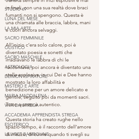
transita sempre in inizi esplosivi e mai 
in finali, con una sua realtà dove braci 
STUDIO 69
fumanti non si spengono. Questa è 
LUNA DEL MESE
una chiamata alle braccia, labbra, mani 
LA MIA ARTE
e cuori ancora selvaggi.
SACRO FEMMINILE
All’inizio c’era solo calore, poi è 
OLISTICO
diventato poesia e sonetti che 
SACRO MASCHILE
irradiavano le labbra di chi le 
ASTROLOGIA
raccontava, poi ancora è diventato una 
stella esplosiva, in cui Dei e Dee hanno 
DEIMON ISPIRATORE
mostrato la loro affabilità e 
MISTERO E ARTE
benedizione per un amore delicato e 
MARIA MADDALENA
gentile, seguito poi da momenti sacri. 
Tutto questo è autentico.
VITA DA STREGA
ACCADEMIA APPRENDISTA STREGA
Questa storia ha creato rughe nello 
ESOTERICO
spazio-tempo, è il racconto dell’amore 
LILLYBET BAMBOLINE
di mezzo, di come quando ti svegli su 