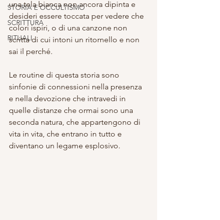
una tela bianca non ancora dipinta e 
STORIA E OCCULTISMO
desideri essere toccata per vedere che 
SCRITTURA
colori ispiri, o di una canzone non 
RITUALI
scritta di cui intoni un ritornello e non 
sai il perché.
Le routine di questa storia sono 
sinfonie di connessioni nella presenza 
e nella devozione che intravedi in 
quelle distanze che ormai sono una 
seconda natura, che appartengono di 
vita in vita, che entrano in tutto e 
diventano un legame esplosivo.