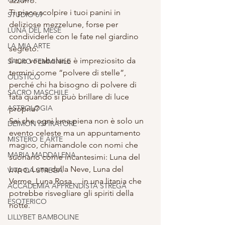
azzurro.
Ti piace scolpire i tuoi panini in 
STUDIO 69
deliziose mezzelune, forse per 
LUNA DEL MESE
condividerle con le fate nel giardino 
LA MIA ARTE
segreto.
Il tuo vocabolario è impreziosito da 
SACRO FEMMINILE
termini come “polvere di stelle”, 
OLISTICO
perché chi ha bisogno di polvere di 
SACRO MASCHILE
fata quando si può brillare di luce 
ASTROLOGIA
propria?
Sai che ogni luna piena non è solo un 
DEIMON ISPIRATORE
evento celeste ma un appuntamento 
MISTERO E ARTE
magico, chiamandole con nomi che 
MARIA MADDALENA
suonano come incantesimi: Luna del 
Lupo, Luna della Neve, Luna del 
VITA DA STREGA
Verme, Luna Rosa… in una litania che 
ACCADEMIA APPRENDISTA STREGA
potrebbe risvegliare gli spiriti della 
ESOTERICO
notte.
LILLYBET BAMBOLINE