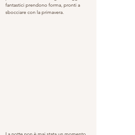
fantastici prendono forma, pronti a 
sbocciare con la primavera.
La notte non è mai stata un momento 