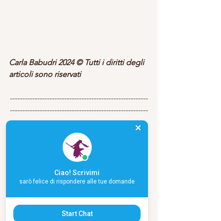
Carla Babudri 2024 © Tutti i diritti degli 
articoli sono riservati
--------------------------------------------------------
--------------------------------------------------------
-----------
I Miei Libri
www.unsolocielo.it
Ciao! Scrivimi
sarò felice di rispondere alle tue domande
Start Chat