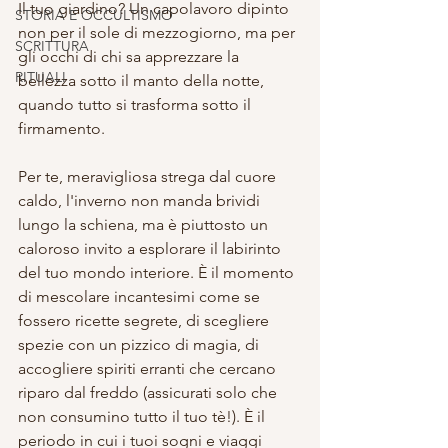
Il tuo giardino? Un capolavoro dipinto 
STORIA E OCCULTISMO
non per il sole di mezzogiorno, ma per 
SCRITTURA
gli occhi di chi sa apprezzare la 
RITUALI
bellezza sotto il manto della notte, 
quando tutto si trasforma sotto il 
firmamento.
Per te, meravigliosa strega dal cuore 
caldo, l'inverno non manda brividi 
lungo la schiena, ma è piuttosto un 
caloroso invito a esplorare il labirinto 
del tuo mondo interiore. È il momento 
di mescolare incantesimi come se 
fossero ricette segrete, di scegliere 
spezie con un pizzico di magia, di 
accogliere spiriti erranti che cercano 
riparo dal freddo (assicurati solo che 
non consumino tutto il tuo tè!). È il 
periodo in cui i tuoi sogni e viaggi 