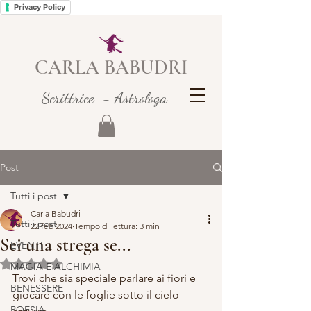
Privacy Policy
CARLA BABUDRI
Scrittrice - Astrologa
Post
Tutti i post
Carla Babudri
Tutti i post
22 feb 2024
Tempo di lettura: 3 min
Sei una strega se...
EVENTI
Valutazione NaN stelle su 5.
MAGIA E ALCHIMIA
Trovi che sia speciale parlare ai fiori e 
BENESSERE
giocare con le foglie sotto il cielo 
POESIA