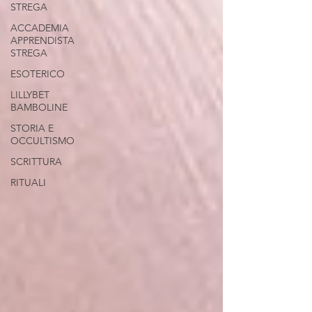
STREGA
ACCADEMIA
APPRENDISTA
STREGA
ESOTERICO
LILLYBET
BAMBOLINE
STORIA E
OCCULTISMO
SCRITTURA
RITUALI