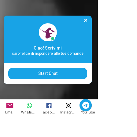
Ciao! Scrivimi
sarò felice di rispondere alle tue domande
Start Chat
Email
Whatsapp
Facebook
Instagram
YouTube