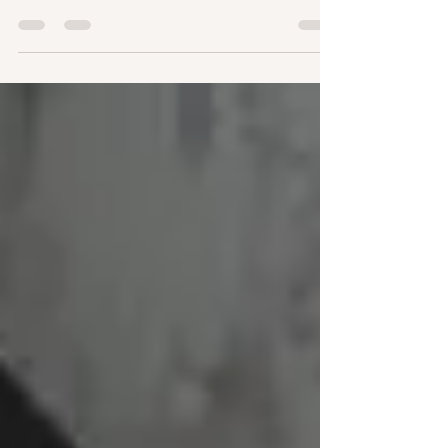
pensai guardando il fuoco che scoppiettava… E’
una storia così potente, che desidero...