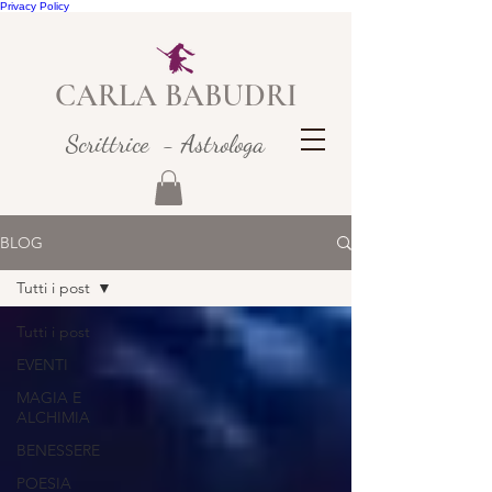
Privacy Policy
CARLA BABUDRI
Scrittrice - Astrologa
BLOG
Tutti i post
Tutti i post
EVENTI
MAGIA E
ALCHIMIA
BENESSERE
POESIA