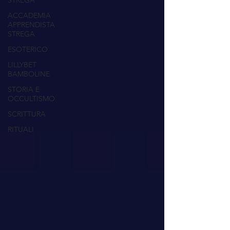
STREGA
ACCADEMIA
APPRENDISTA
STREGA
ESOTERICO
LILLYBET
BAMBOLINE
STORIA E
OCCULTISMO
SCRITTURA
RITUALI