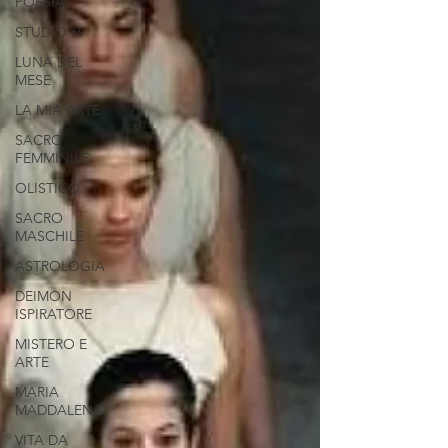
POESIA
STUDIO 69
LUNA DEL
MESE
LA MIA ARTE
SACRO
FEMMINILE
OLISTICO
SACRO
MASCHILE
ASTROLOGIA
DEIMON
ISPIRATORE
MISTERO E
ARTE
MARIA
MADDALENA
VITA DA