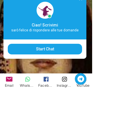
Ciao! Scrivimi
sarò felice di rispondere alle tue domande
Start Chat
Email
Whatsapp
Facebook
Instagram
YouTube