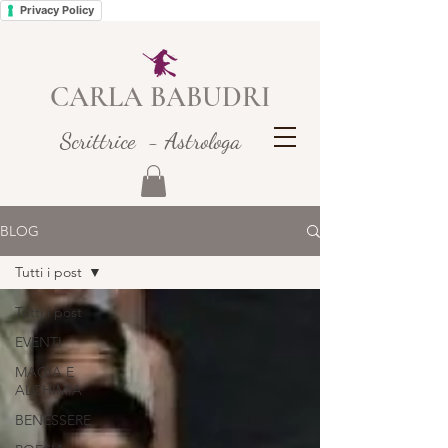
Privacy Policy
CARLA BABUDRI
Scrittrice - Astrologa
BLOG
Tutti i post
Tutti i post
EVENTI
MAGIA E
ALCHIMIA
BENESSERE