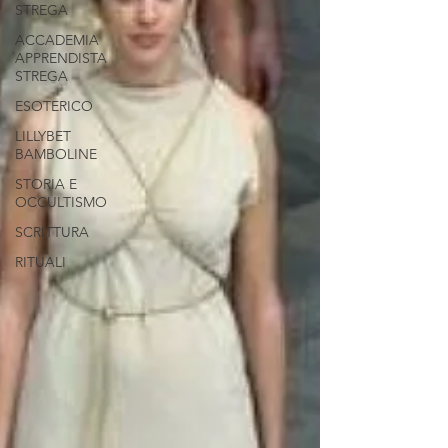
STREGA
ACCADEMIA
APPRENDISTA
STREGA
ESOTERICO
LILLYBET
BAMBOLINE
STORIA E
OCCULTISMO
SCRITTURA
RITUALI