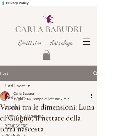
Privacy Policy
CARLA BABUDRI
Scrittrice - Astrologa
Post
Tutti i post
Carla Babudri
Tutti i post
19 giu 2024
Tempo di lettura: 7 min
Varchi tra le dimensioni: Luna
EVENTI
di Giugno, il nettare della
MAGIA E ALCHIMIA
BENESSERE
terra nascosta
POESIA