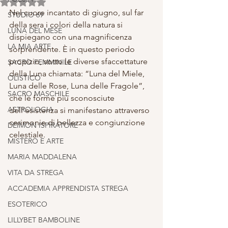
Valutazione NaN stelle su 5.
Nel cuore incantato di giugno, sul far 
STUDIO 69
della sera i colori della natura si 
LUNA DEL MESE
dispiegano con una magnificenza 
LA MIA ARTE
sorprendente. È in questo periodo 
propizio, sotto le diverse sfaccettature 
SACRO FEMMINILE
della Luna chiamata: “Luna del Miele, 
OLISTICO
Luna delle Rose, Luna delle Fragole”, 
SACRO MASCHILE
che le forme più sconosciute 
ASTROLOGIA
dell'esistenza si manifestano attraverso 
cerimonie di bellezza e congiunzione 
DEIMON ISPIRATORE
celestiale.
MISTERO E ARTE
MARIA MADDALENA
VITA DA STREGA
ACCADEMIA APPRENDISTA STREGA
ESOTERICO
LILLYBET BAMBOLINE