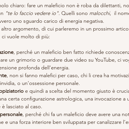
molo chiaro: fare un maleficio non è roba da dilettanti, n
un 
"te lo faccio vedere io".
 Quelli sono 
malocchi
,  il nom
vvero uno sguardo carico di energia negativa. 
 altro argomento, di cui parleremo in un prossimo artico
 ci vuole molto di più:
azione
, perché un maleficio ben fatto richiede conoscenz
are un grimorio o guardare due video su YouTube, ci vog
ensione profonda dell’energia.
nte
, non si fanno malefici per caso, chi li crea ha motivazio
invidia, o un’ossessione personale.
piziatorio
 e quindi a scelta del momento giusto è cruci
 una certa configurazione astrologica, una invocazione a un
è lasciato al caso.
 personale
, perché chi fa un maleficio deve avere una no
e e una forza interiore ben sviluppata per canalizzare l’e