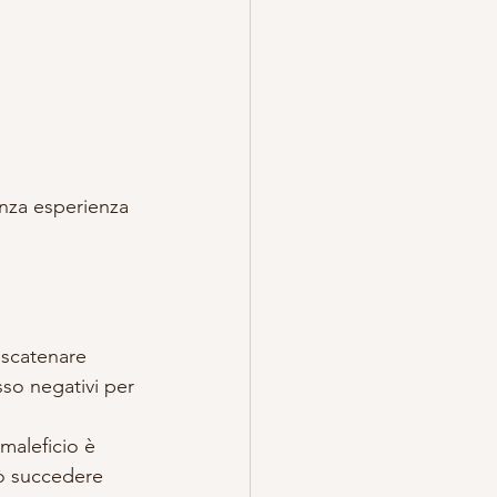
enza esperienza 
 scatenare 
so negativi per 
 maleficio è 
ò succedere 