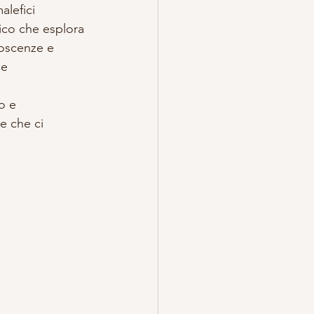
alefici 
co che esplora 
noscenze e 
 e 
o e 
e che ci 