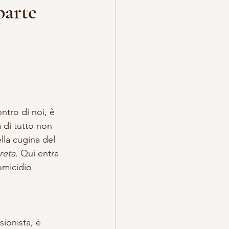
parte
TREGA
ESOTERICO
ntro di noi, è 
 di tutto non 
lla cugina del 
reta
. Qui entra 
omicidio 
ionista, è 