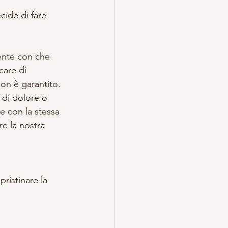
cide di fare 
ente con che 
care di 
non è garantito.
 di dolore o 
e con la stessa 
e la nostra 
ristinare la 