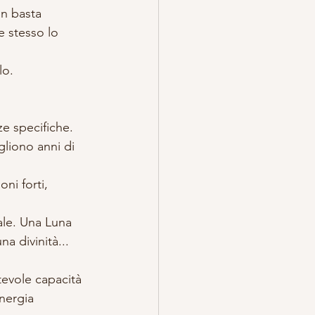
on basta 
e stesso lo 
lo.
e specifiche. 
liono anni di 
ni forti, 
ale. Una Luna 
a divinità... 
tevole capacità 
nergia 