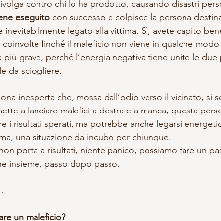
 rivolga contro chi lo ha prodotto, causando disastri pers
viene eseguito
 con successo e colpisce la persona destinat
 inevitabilmente legato alla vittima. Sì, avete capito ben
coinvolte finché il maleficio non viene in qualche modo 
più grave, perché l’energia negativa tiene unite le due 
ile da sciogliere.
na inesperta che, mossa dall’odio verso il vicinato, si 
mette a lanciare malefici a destra e a manca, questa pers
re i risultati sperati, ma potrebbe anche legarsi energeti
mma, una situazione da incubo per chiunque.
non porta a risultati, niente panico, possiamo fare un pa
ione insieme, passo dopo passo.
.
are un maleficio?