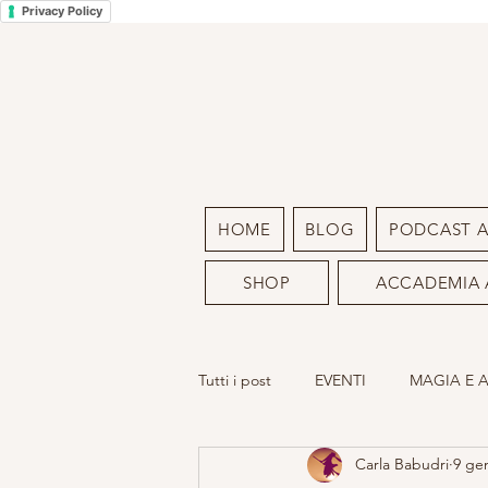
Privacy Policy
HOME
BLOG
PODCAST 
SHOP
ACCADEMIA 
Tutti i post
EVENTI
MAGIA E 
Carla Babudri
9 ge
LA MIA ARTE
SACRO FEMMIN