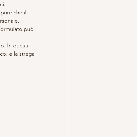
i. 
rire che il 
ersonale.
 formulato può 
ro. In questi 
o, e la strega 