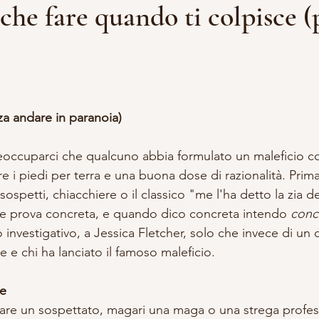
 che fare quando ti colpisce (
DDALENA
VITA DA STREGA
ACCADEMIA APPRENDISTA S
lle su 5.
A E OCCULTISMO
SCRITTURA
RITUALI
a andare in paranoia)
reoccuparci che qualcuno abbia formulato un maleficio co
 i piedi per terra e una buona dose di razionalità. Prima
ospetti, chiacchiere o il classico "me l'ha detto la zia de
he prova concreta, e quando dico concreta intendo 
conc
to investigativo, a Jessica Fletcher, solo che invece di un 
 e chi ha lanciato il famoso maleficio.
re
duare un sospettato, magari una maga o una strega profess