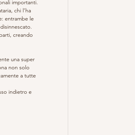
onali importanti.
aria, chi l’ha 
e: entrambe le 
disinnescato. 
parti, creando 
sente una super 
ona non solo 
camente a tutte 
sso indietro e 