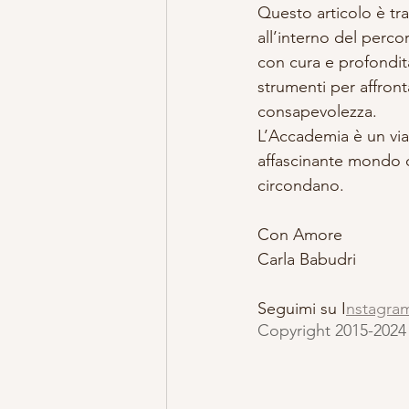
Questo articolo è tra
all’interno del perco
con cura e profondit
strumenti per affron
consapevolezza. 
L’Accademia è un viag
affascinante mondo d
circondano.
Con Amore
Carla Babudri
Seguimi su I
nstagra
Copyright 2015-202