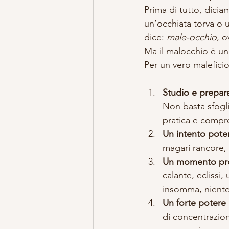
Prima di tutto, dicia
un’occhiata torva o 
dice: 
male-occhio
, o
Ma il malocchio è un
Per un vero maleficio
Studio e prepar
Non basta sfogli
pratica e compr
Un intento pote
magari rancore, 
Un momento pro
calante, eclissi,
insomma, niente 
Un forte potere
di concentrazion