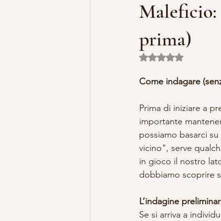
Maleficio:
MISTERO E ARTE
MARIA MA
prima)
Valutazione NaN ste
LILLYBET BAMBOLINE
STORI
Come indagare (senz
Prima di iniziare a p
importante mantenere
possiamo basarci su s
vicino", serve qualc
in gioco il nostro la
dobbiamo scoprire se
L’indagine prelimina
Se si arriva a indivi