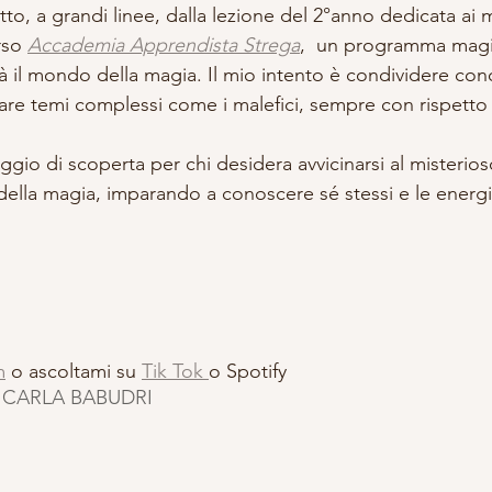
tto, a grandi linee, dalla lezione del 2°anno dedicata ai m
rso 
Accademia Apprendista Strega
,  un programma magi
à il mondo della magia. Il mio intento è condividere co
tare temi complessi come i malefici, sempre con rispetto
gio di scoperta per chi desidera avvicinarsi al misterios
ella magia, imparando a conoscere sé stessi e le energi
m
 o ascoltami su 
Tik Tok 
o Spotify
4 CARLA BABUDRI 