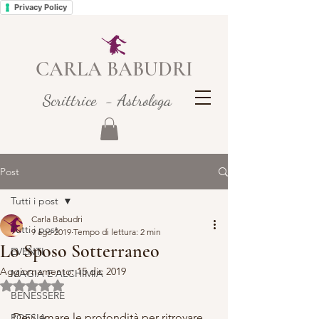
Privacy Policy
CARLA BABUDRI
Scrittrice - Astrologa
Post
Tutti i post
Carla Babudri
Tutti i post
9 ago 2019
Tempo di lettura: 2 min
Lo Sposo Sotterraneo
EVENTI
Aggiornamento:
15 dic 2019
MAGIA E ALCHIMIA
Valutazione NaN stelle su 5.
BENESSERE
Devi amare le profondità per ritrovare 
POESIA