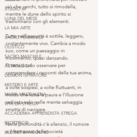
ciò che cerchi, tutto si rimodella, 
STUDIO 69
mentre le dune dello spirito si 
LUNA DEL MESE
trasformano con gli elementi.
LA MIA ARTE
Tutto nell’oscurità è sottile, leggero, 
SACRO FEMMINILE
costantemente vivo. Cambia a modo 
OLISTICO
suo, come un paesaggio in 
SACRO MASCHILE
movimento, quasi danzando. 
Ti servirà solo osservare per 
ASTROLOGIA
comprendere i racconti della tua anima,
DEIMON ISPIRATORE
MISTERO E ARTE
a volte sospesi, a volte fluttuanti, in 
MARIA MADDALENA
modo che tutta la paura e l’illusione 
radicata solo nelle mente selvaggia 
VITA DA STREGA
smetta di navigare.
ACCADEMIA APPRENDISTA STREGA
ESOTERICO
Nelle profondità c’è silenzio, il rumore 
e il frastuono della società 
LILLYBET BAMBOLINE