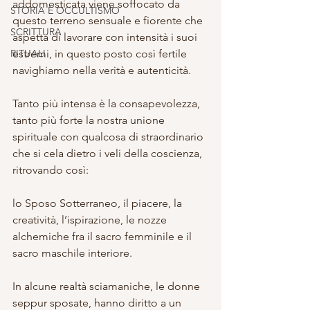
addomesticata viene soffocato da 
STORIA E OCCULTISMO
questo terreno sensuale e fiorente che 
SCRITTURA
aspetta di lavorare con intensità i suoi 
RITUALI
estremi, in questo posto così fertile 
navighiamo nella verità e autenticità.
Tanto più intensa è la consapevolezza, 
tanto più forte la nostra unione 
spirituale con qualcosa di straordinario 
che si cela dietro i veli della coscienza, 
ritrovando così:
lo Sposo Sotterraneo, il piacere, la 
creatività, l’ispirazione, le nozze 
alchemiche fra il sacro femminile e il 
sacro maschile interiore.
In alcune realtà sciamaniche, le donne 
seppur sposate, hanno diritto a un 