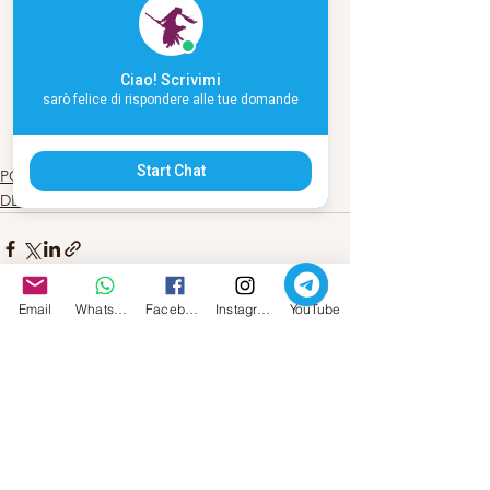
Colloqui personali
Ciao! Scrivimi
Biografia 
sarò felice di rispondere alle tue domande
Scrivimi
Start Chat
POESIA
DEIMON ISPIRATORE
Email
Whatsapp
Facebook
Instagram
YouTube
Mostra tutti
Post recenti