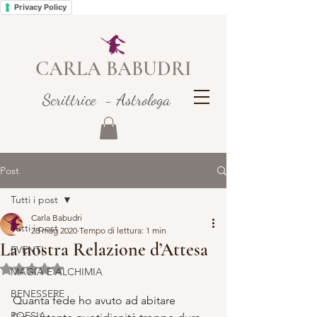
Privacy Policy
CARLA BABUDRI
Scrittrice - Astrologa
Post
Tutti i post
Carla Babudri
Tutti i post
28 mag 2020
Tempo di lettura: 1 min
La nostra Relazione d’Attesa
EVENTI
Valutazione NaN stelle su 5.
MAGIA E ALCHIMIA
BENESSERE
Quanta fede ho avuto ad abitare 
POESIA