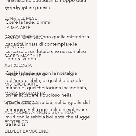
l'inesistente quotidianità troppo dura 
per diventare poesia.
STUDIO 69
LUNA DEL MESE
Cos'è la fede, dimmi. 
LA MIA ARTE
Cos'è la fede, se non quella misteriosa 
SACRO FEMMINILE
capacità innata di contemplare le 
OLISTICO
certezze di un futuro che nessun altro 
SACRO MASCHILE
sembra vedere. 
ASTROLOGIA
Cos'è la fede, se non la nostalgia 
DEIMON ISPIRATORE
dell'impossibile, di qualche piccolo 
MISTERO E ARTE
miracolo, qualche fortuna inaspettata, 
MARIA MADDALENA
un far accadere fiducioso nella 
gentilezza dei risultati, nel tangibile del 
VITA DA STREGA
miraggio, nella possibilità di sollevare 
ACCADEMIA APPRENDISTA STREGA
muri con la sabbia bollente che sfugge 
ESOTERICO
tra le dita. 
LILLYBET BAMBOLINE