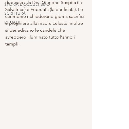
dedicata alla Dea Giunone Sospita (la 
STORIA E OCCULTISMO
Salvatrice) e Februata (la purificata). Le 
SCRITTURA
cerimonie richiedevano giorni, sacrifici 
RITUALI
e preghiere alla madre celeste, inoltre 
si benedivano le candele che 
avrebbero illuminato tutto l’anno i 
templi.