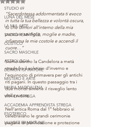
Valutazione NaN stelle su 5.
STUDIO 69
“Sacerdotessa addormentata ti evoco 
LUNA DEL MESE
in tutta la tua bellezza e volontà oscura, 
LA MIA ARTE
tu che dimori all’interno della mia 
pancia e sei figlia, moglie e madre, 
SACRO FEMMINILE
infiamma le mie costole e accendi il 
OLISTICO
cuore…”
SACRO MASCHILE
ASTROLOGIA
Siamo dentro la Candelora a metà 
strada fra il solstizio d’inverno e 
DEIMON ISPIRATORE
l’equinozio di primavera per gli antichi 
MISTERO E ARTE
riti pagani. In questo passaggio tra i 
MARIA MADDALENA
due mondi avviene il risveglio lento 
della natura.
VITA DA STREGA
ACCADEMIA APPRENDISTA STREGA
Nell’antica Roma dal 1° febbraio si 
ESOTERICO
celebravano le grandi cerimonie 
LILLYBET BAMBOLINE
pagane di purificazione e protezione 