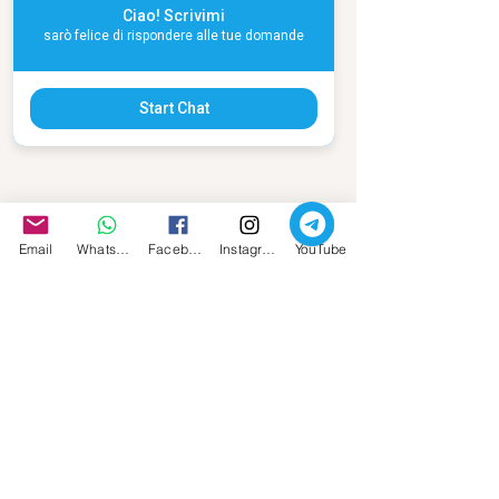
Ciao! Scrivimi
sarò felice di rispondere alle tue domande
Start Chat
La Tredicesima Apostola - Maria Maddalena
Email
Whatsapp
Facebook
Instagram
YouTube
I miei libri su Amazon
Seminari e percorsi
Podcast
Articoli Parlanti