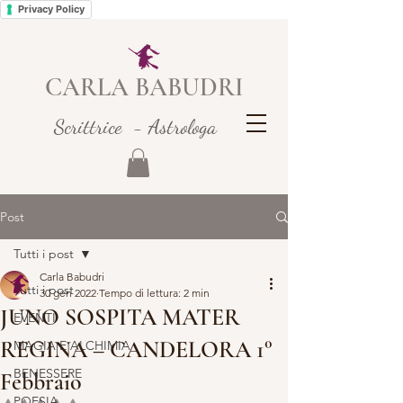
Privacy Policy
CARLA BABUDRI
Scrittrice - Astrologa
Post
Tutti i post
Carla Babudri
Tutti i post
30 gen 2022
Tempo di lettura: 2 min
JUNO SOSPITA MATER
EVENTI
REGINA – CANDELORA 1°
MAGIA E ALCHIMIA
BENESSERE
Febbraio
POESIA