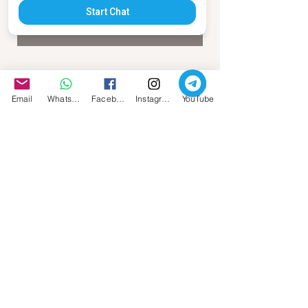
Start Chat
Tutti i Podcast
Email
Whatsapp
Facebook
Instagram
YouTube
Carla Babudri 2021 © Tutti i diritti sono 
riservati
Se ti fa piacere scrivimi, oppure se 
desideri un "
Saggio 
dell'Interpretazione del giorno di 
nascita
" capire e interagire con il tuo 
potere personale e magico, o un 
"
Saggio Oracolare
", puoi farlo usando 
la mia 
mail,
sarò felicissima di 
conoscerti e di accoglierti.
--------------------------------------------------------