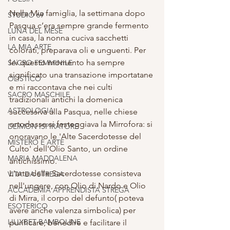
Nella Mia famiglia, la settimana dopo 
STUDIO 69
Pasqua c’era sempre grande fermento 
LUNA DEL MESE
in casa, la nonna cuciva sacchetti 
LA MIA ARTE
colorati, preparava oli e unguenti. Per 
lei questo momento ha sempre 
SACRO FEMMINILE
significato una transazione importatane 
OLISTICO
e mi raccontava che nei culti 
SACRO MASCHILE
tradizionali antichi la domenica 
ASTROLOGIA
successiva alla Pasqua, nelle chiese 
ortodosse si festeggiava la Mirrofora: si 
DEIMON ISPIRATORE
onoravano le 'Alte Sacerdotesse del 
MISTERO E ARTE
Culto' dell'Olio Santo, un ordine 
MARIA MADDALENA
antichissimo. 
L'arte delle Sacerdotesse consisteva 
VITA DA STREGA
nell'ungere, con Olio di Nardo e Olio 
ACCADEMIA APPRENDISTA STREGA
di Mirra, il corpo del defunto( poteva 
ESOTERICO
avere anche valenza simbolica) per 
LILLYBET BAMBOLINE
purificare, benedire e facilitare il 