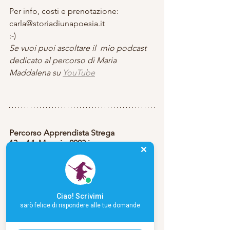
Per info, costi e prenotazione: 
carla@storiadiunapoesia.it
:-)
Se vuoi puoi ascoltare il  mio podcast  
dedicato al percorso di Maria 
Maddalena su 
YouTube
Percorso Apprendista Strega
13 e 14  Maggio 2023 in presenza e on 
line Napoli
https://www.storiadiunapoesia.it/appre
ndista-strega
Ciao! Scrivimi
sarò felice di rispondere alle tue domande
Se desideri ascoltare tutti i Podcast