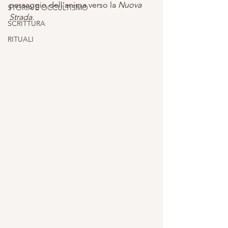
passaggio dell'anima verso la 
Nuova 
STORIA E OCCULTISMO
Strada.
SCRITTURA
RITUALI