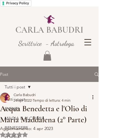
Privacy Policy
CARLA BABUDRI
Scrittrice - Astrologa
Post
Tutti i post
Carla Babudri
Tutti i post
24 apr 2022
Tempo di lettura: 4 min
Acqua Benedetta e l'Olio di
EVENTI
Maria Maddalena (2° Parte)
MAGIA E ALCHIMIA
BENESSERE
Aggiornamento:
4 apr 2023
Valutazione NaN stelle su 5.
POESIA