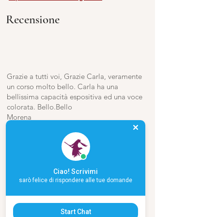
Recensione
Grazie a tutti voi, Grazie Carla, veramente
un corso molto bello. Carla ha una
bellissima capacità espositiva ed una voce
colorata. Bello.Bello
Morena
Per me questo corso Apprendista strega è
stata una esperienza fortissima, di cui
avevo molto bisogno. Sono molto toccata
Ciao! Scrivimi
Grazie di Cuore Carla
sarò felice di rispondere alle tue domande
Barbara
Start Chat