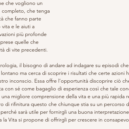
ne che vogliono un 
 completo, che tenga 
ltà che fanno parte 
vita e le aiuti a 
azioni più profonde 
mprese quelle che 
à di vite precedenti. 
rologia, il bisogno di andare ad indagare su episodi c
ontano ma cerca di scoprire i risultati che certe azioni 
ro inconscio. Essa offre l’opportunità discoprire ciò che
a con sé come bagaglio di esperienza così che tale co
o una migliore comprensione della vita e una più rapida r
o di rifinitura questo che chiunque stia su un percorso d
perché sarà utile per fornirgli una buona interpretazione
sa la Vita si propone di offrirgli per crescere in consapevo