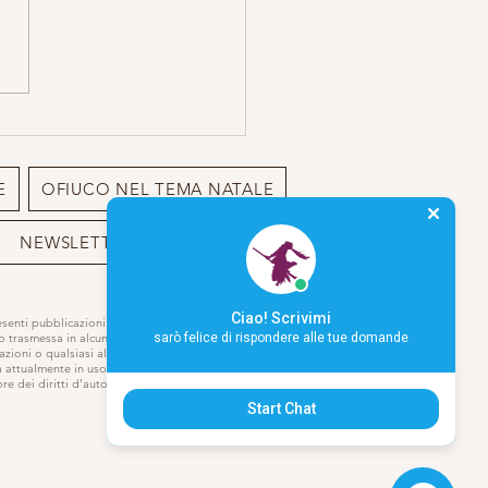
ne entra in Toro...
E
OFIUCO NEL TEMA NATALE
NEWSLETTER
BIO
Ciao! Scrivimi
resenti pubblicazioni o sito può essere
sarò felice di rispondere alle tue domande
 o trasmessa in alcun modo,
azioni o qualsiasi altro modo di
a attualmente in uso o che verrà
e dei diritti d’autore.
Start Chat