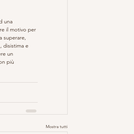
d una 
e il motivo per 
a superare, 
, disistima e 
re un 
on più 
Mostra tutti