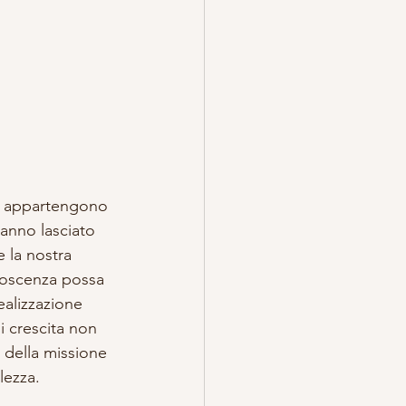
he appartengono 
hanno lasciato 
 la nostra 
noscenza possa 
ealizzazione 
i crescita non 
 della missione 
lezza. 