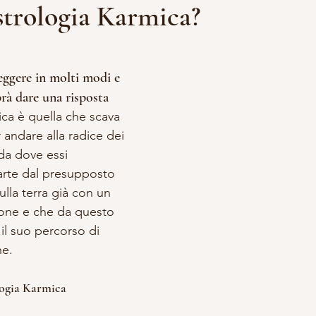
strologia Karmica?
lle su 5.
DDALENA
VITA DA STREGA
ACCADEMIA APPRENDISTA S
ggere in molti modi e  
prà dare una risposta 
A E OCCULTISMO
SCRITTURA
RITUALI
ica è quella che scava 
andare alla radice dei 
da dove essi 
rte dal presupposto 
lla terra già con un 
ione e che da questo 
il suo percorso di 
e. 
ologia Karmica 