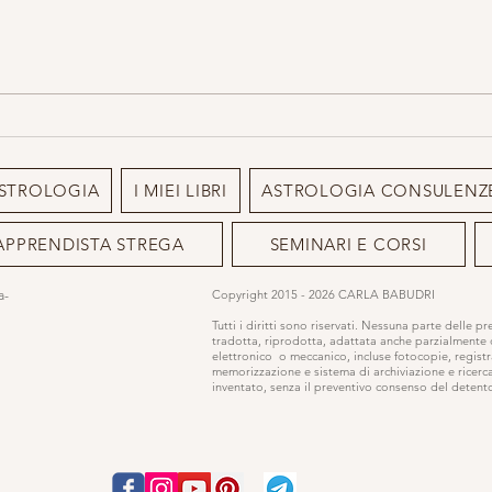
Chiro
La pianta che le streghe
conoscevano e tu no: l'Eringio
Marino la pianta erotica
STROLOGIA
I MIEI LIBRI
ASTROLOGIA CONSULENZ
APPRENDISTA STREGA
SEMINARI E CORSI
ia-
Copyright 2015 - 2026 CARLA BABUDRI
Tutti i diritti sono riservati. Nessuna parte delle p
tradotta, riprodotta, adattata anche parzialmente
elettronico o meccanico, incluse fotocopie, registr
memorizzazione e sistema di archiviazione e ricerc
inventato, senza il preventivo consenso del detentor