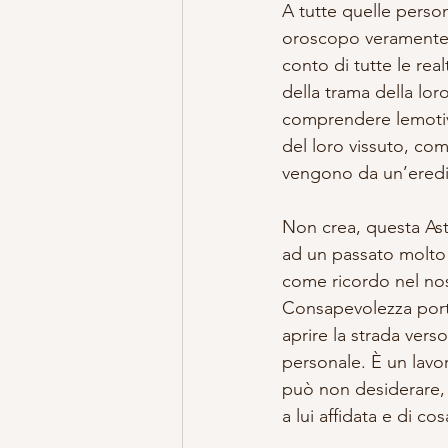
A tutte quelle perso
oroscopo veramente
conto di tutte le rea
della trama della loro 
comprendere lemotiv
del loro vissuto, co
vengono da un’eredit
Non crea, questa Ast
ad un passato molto l
come ricordo nel nost
Consapevolezza port
aprire la strada vers
personale. È un lavor
può non desiderare, 
a lui affidata e di co