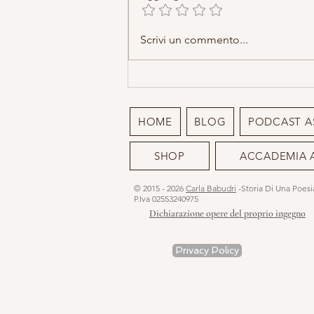
Il sangue, il grano e Maria Madre
Scrivi un commento...
HOME
BLOG
PODCAST A
SHOP
ACCADEMIA 
© 2015 - 2026
Carla Babudri
-Storia Di Una Poes
P.Iva 02553240975
Dichiarazione opere del proprio ingegno
Privacy Policy