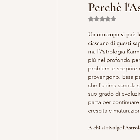
Perchè l'A
Valutazione NaN ste
MISTERO E ARTE
MARIA MA
Un oroscopo si può le
ciascuno di questi sa
LILLYBET BAMBOLINE
STORI
ma l’Astrologia Karm
più nel profondo per 
problemi e scoprire 
provengono. Essa pa
che l’anima scenda su
suo grado di evoluz
parta per continuare 
crescita e maturazion
A chi si rivolge l’Astr