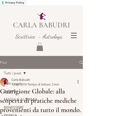
Privacy Policy
CARLA BABUDRI
Scrittrice - Astrologa
Post
Tutti i post
Carla Babudri
Tutti i post
12 apr 2015
Tempo di lettura: 3 min
Guarigione Globale: alla
EVENTI
scoperta di pratiche mediche
MAGIA E ALCHIMIA
BENESSERE
provenienti da tutto il mondo.
POESIA