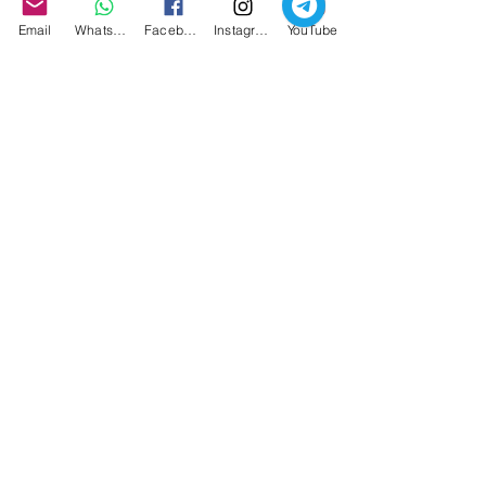
può includere qualsiasi cosa: stile di 
Email
Whatsapp
Facebook
Instagram
YouTube
vita, regimi dietetici, guida spirituale, 
rimedi erboristici, agopuntura, 
massaggi e terapia inalatoria
#medicinaolistica
#guarigione
#medicinaafricana
#medicinatibetana
#medicinanativiamericani
#olistica
#erbe
Mostra tutti
Post recenti