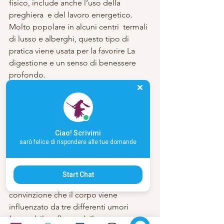
fisico, include anche l’uso della 
preghiera  e del lavoro energetico. 
Molto popolare in alcuni centri  termali 
di lusso e alberghi, questo tipo di 
pratica viene usata per la favorire La 
digestione e un senso di benessere 
profondo. 
MEDICINA TIBETANA 
Questo sistema olistico si concentra 
sulla causa principale del problema 
Ciao! Scrivimi
piuttosto che sui sintomi. Utilizza una 
sarò felice di rispondere alle tue domande
serie di test diagnostici molto avanzati, 
come le analisi dell’impulso ,quelle 
delle urine, della lingua e dell’occhio. 
Start Chat
La medicina tibetana si basa sulla 
convinzione che il corpo viene 
influenzato da tre differenti umori 
(vento, bile e flemma). Il trattamento 