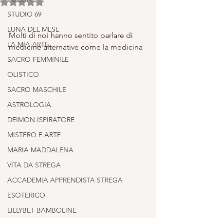
Valutazione NaN stelle su 5.
STUDIO 69
LUNA DEL MESE
Molti di noi hanno sentito parlare di 
LA MIA ARTE
medicine alternative come la medicina 
SACRO FEMMINILE
OLISTICO
SACRO MASCHILE
ASTROLOGIA
DEIMON ISPIRATORE
MISTERO E ARTE
MARIA MADDALENA
VITA DA STREGA
ACCADEMIA APPRENDISTA STREGA
ESOTERICO
LILLYBET BAMBOLINE