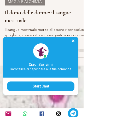
Carla Babudri
25 apr 2018
Tempo di lettura: 2 min
MAGIA E ALCHIMIA
Il dono delle donne: il sangue
mestruale
Il sangue mestruale merita di essere riconosciuto,
spogliato, consacrato e consegnato a noi donne
con maggiore presenza e coscienza...
Ciao! Scrivimi
sarò felice di rispondere alle tue domande
Start Chat