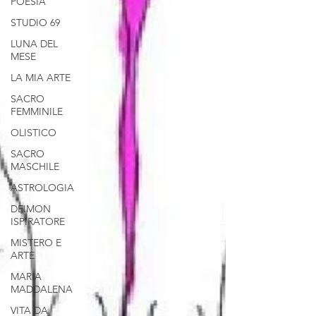
POESIA
STUDIO 69
LUNA DEL
MESE
LA MIA ARTE
SACRO
FEMMINILE
OLISTICO
SACRO
MASCHILE
ASTROLOGIA
DEIMON
ISPIRATORE
MISTERO E
ARTE
MARIA
MADDALENA
VITA DA