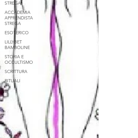
STREGA
ACCADEMIA
APPRENDISTA
STREGA
ESOTERICO
LILLYBET
BAMBOLINE
STORIA E
OCCULTISMO
SCRITTURA
RITUALI