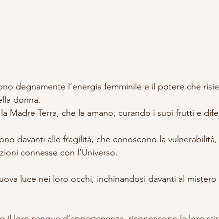
o degnamente l’energia femminile e il potere che risie
ella donna.
a Madre Terra, che la amano, curando i suoi frutti e dif
no davanti alle fragilità, che conoscono la vulnerabilità
lazioni connesse con l’Universo.
a luce nei loro occhi, inchinandosi davanti al mistero v
o il loro sangue d’appartenenza, riconoscono la loro sti