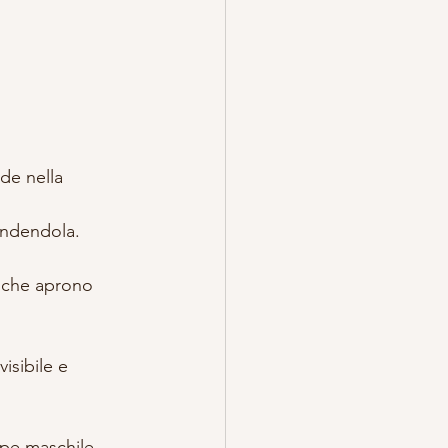
de nella 
endendola.
, che aprono 
isibile e 
rpe maschile, 