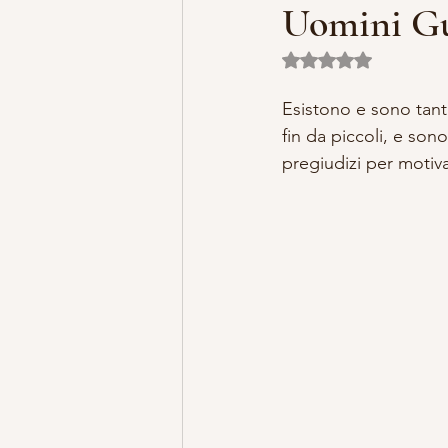
Uomini Gu
Valutazione NaN ste
MISTERO E ARTE
MARIA MA
Esistono e sono tanti
fin da piccoli, e sono
LILLYBET BAMBOLINE
STORI
pregiudizi per motiva