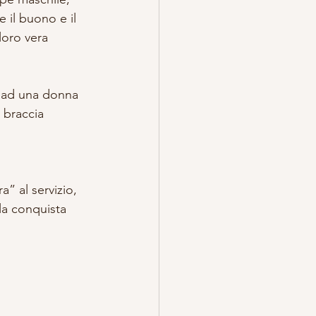
 il buono e il 
loro vera 
e ad una donna 
 braccia 
a” al servizio, 
a conquista 