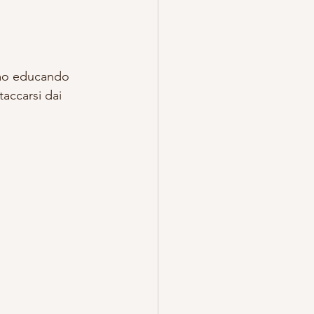
TREGA
ESOTERICO
iamo educando 
taccarsi dai 