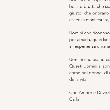
bella o brutta che s
giusto; che onorano 
essenza manifestata,
Uomini che riconoscon
per amarla, guardarla
all’esperienza umana
Uomini che osano ess
Questi Uomini si sono
come noi donne, di u
della vita.
Con Amore e Devoz
Carla