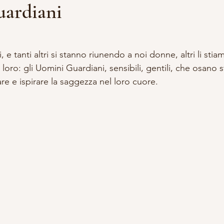
ardiani
lle su 5.
DDALENA
VITA DA STREGA
ACCADEMIA APPRENDISTA S
, e tanti altri si stanno riunendo a noi donne, altri li st
 loro: gli Uomini Guardiani, sensibili, gentili, che osano s
A E OCCULTISMO
SCRITTURA
RITUALI
re e ispirare la saggezza nel loro cuore.