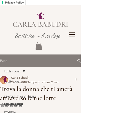
Privacy Policy
CARLA BABUDRI
Scrittrice - Astrologa
Post
Tutti i post
Carla Babudri
Tutti i post
29 mar 2018
Tempo di lettura: 2 min
Trova la donna che ti amerà
EVENTI
attraverso le tue lotte
MAGIA E ALCHIMIA
BENESSERE
Valutazione NaN stelle su 5.
POESIA