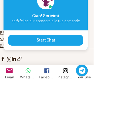
Blue Moon” del libro: “
Le Streghe 
vanno a letto presto“
Ciao! Scrivimi
#donnasacerdotessa
#sacrofemminile
sarò felice di rispondere alle tue domande
#femminilesacro
BENESSERE
SACRO FEMMINILE
Start Chat
SACRO MASCHILE
Email
Whatsapp
Facebook
Instagram
YouTube
Mostra tutti
Post recenti