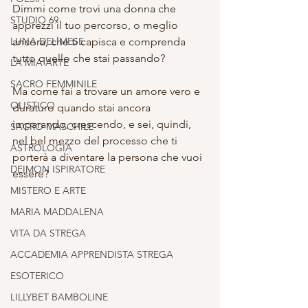
Dimmi come trovi una donna che 
STUDIO 69
apprezzi il tuo percorso, o meglio 
LUNA DEL MESE
ancora, che ti capisca e comprenda 
tutto quello che stai passando?
LA MIA ARTE
SACRO FEMMINILE
Ma come fai a trovare un amore vero e 
OLISTICO
duraturo quando stai ancora 
imparando, crescendo, e sei, quindi,  
SACRO MASCHILE
nel bel mezzo del processo che ti 
ASTROLOGIA
porterà a diventare la persona che vuoi 
DEIMON ISPIRATORE
essere?
MISTERO E ARTE
MARIA MADDALENA
VITA DA STREGA
ACCADEMIA APPRENDISTA STREGA
ESOTERICO
LILLYBET BAMBOLINE