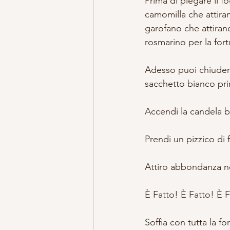
Prima di piegare il fo
camomilla che attirano
garofano che attirano
rosmarino per la fortu
Adesso puoi chiudere i
sacchetto bianco pri
Accendi la candela bi
Prendi un pizzico di 
Attiro abbondanza ne
È Fatto! È Fatto! È F
Soffia con tutta la f