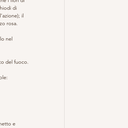
e i fiori di 
hiodi di 
azione); il 
rzo rosa.
lo nel 
to del fuoco.
ole:
hetto e 