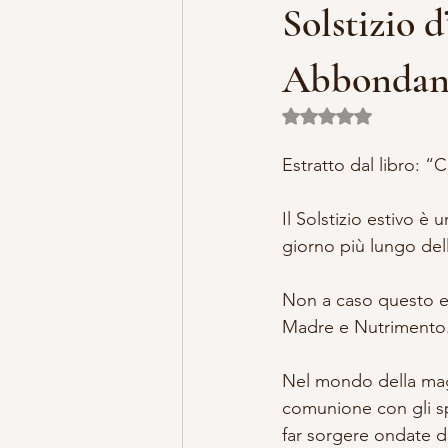
Solstizio d
MISTERO E ARTE
MARIA MA
Abbondanz
Valutazione NaN ste
LILLYBET BAMBOLINE
STORI
Estratto dal libro: “
Il Solstizio estivo è
giorno più lungo del
Non a caso questo e
Madre e Nutrimento
Nel mondo della magi
comunione con gli spi
far sorgere ondate di