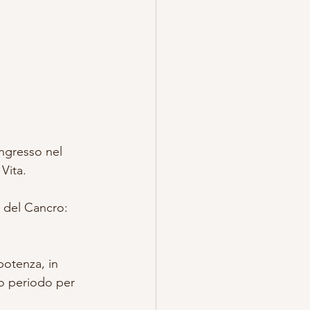
TREGA
ESOTERICO
ingresso nel 
Vita.
 del Cancro: 
potenza, in 
to periodo per 