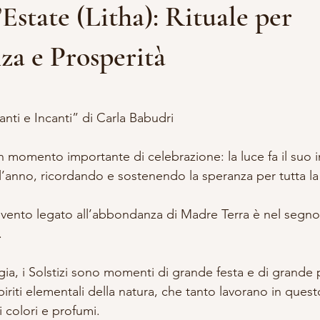
’Estate (Litha): Rituale per
DDALENA
VITA DA STREGA
ACCADEMIA APPRENDISTA S
a e Prosperità
lle su 5.
A E OCCULTISMO
SCRITTURA
RITUALI
Canti e Incanti” di Carla Babudri
 un momento importante di celebrazione: la luce fa il suo 
l’anno, ricordando e sostenendo la speranza per tutta la 
vento legato all’abbondanza di Madre Terra è nel segno
.
a, i Solstizi sono momenti di grande festa e di grande 
riti elementali della natura, che tanto lavorano in ques
 colori e profumi.