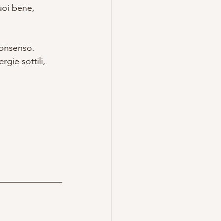
uoi bene, 
consenso. 
gie sottili, 