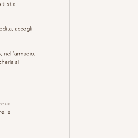
i stia 
edita, accogli 
, nell’armadio, 
heria si 
cqua 
e, e 