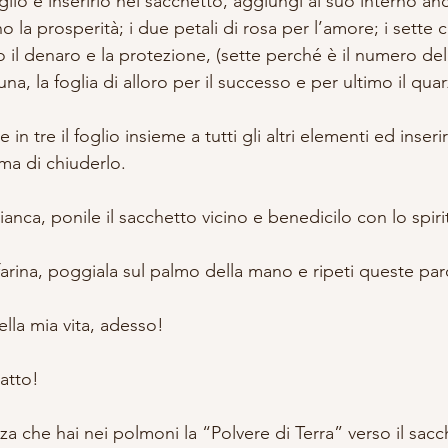
glio e inserirlo nel sacchetto, aggiungi al suo interno anch
 la prosperità; i due petali di rosa per l’amore; i sette c
 il denaro e la protezione, (sette perché è il numero dell’
na, la foglia di alloro per il successo e per ultimo il qua
n tre il foglio insieme a tutti gli altri elementi ed inserir
ma di chiuderlo.
anca, ponile il sacchetto vicino e benedicilo con lo spiri
farina, poggiala sul palmo della mano e ripeti queste par
lla mia vita, adesso!
atto!
orza che hai nei polmoni la “Polvere di Terra” verso il sacc