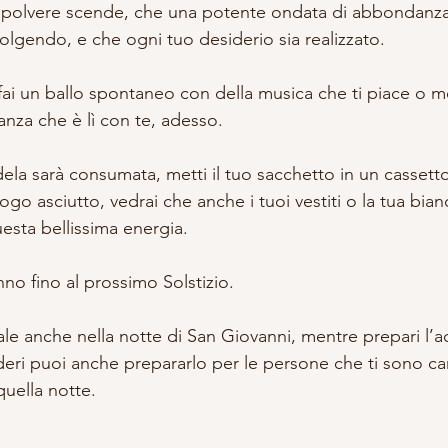
polvere scende, che una potente ondata di abbondanza t
lgendo, e che ogni tuo desiderio sia realizzato.
 fai un ballo spontaneo con della musica che ti piace o m
za che è lì con te, adesso.
ela sarà consumata, metti il tuo sacchetto in un cassetto
o asciutto, vedrai che anche i tuoi vestiti o la tua bianc
sta bellissima energia.
no fino al prossimo Solstizio.
ale anche nella notte di San Giovanni, mentre prepari l’a
deri puoi anche prepararlo per le persone che ti sono car
quella notte.