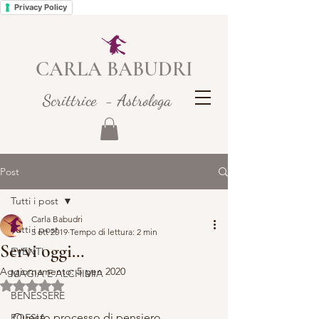
Privacy Policy
CARLA BABUDRI
Scrittrice - Astrologa
Post
Tutti i post
Carla Babudri
Tutti i post
5 ott 2019
Tempo di lettura: 2 min
Servi oggi…
EVENTI
Aggiornamento:
5 gen 2020
MAGIA E ALCHIMIA
Valutazione NaN stelle su 5.
BENESSERE
Questo processo di pensiero 
POESIA