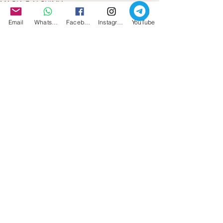
MAGIA E ALCHIMIA
BENESSERE
Email
Whatsapp
Facebook
Instagram
YouTube
Mostra tutti
Post recenti