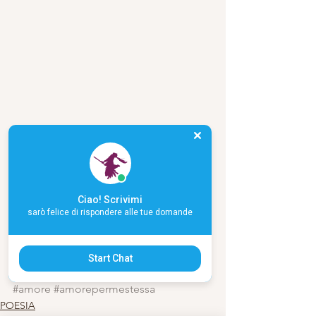
Ciao! Scrivimi
sarò felice di rispondere alle tue domande
Start Chat
#amore
#amorepermestessa
POESIA