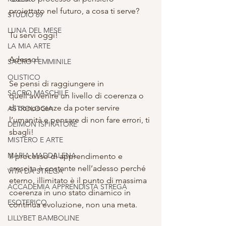
proiettato nel futuro, a cosa ti serve?
STUDIO 69
LUNA DEL MESE
Tu servi oggi!
LA MIA ARTE
Adesso!
SACRO FEMMINILE
OLISTICO
Se pensi di raggiungere in 
SACRO MASCHILE
quell’avvenire un livello di coerenza o 
di conoscenze da poter servire 
ASTROLOGIA
l’umanità e pensare di non fare errori, ti 
DEIMON ISPIRATORE
sbagli!
MISTERO E ARTE
MARIA MADDALENA
Il processo di apprendimento e 
crescita è costante nell’adesso perché 
VITA DA STREGA
eterno, illimitato è il punto di massima 
ACCADEMIA APPRENDISTA STREGA
coerenza in uno stato dinamico in 
ESOTERICO
continua evoluzione, non una meta.
LILLYBET BAMBOLINE