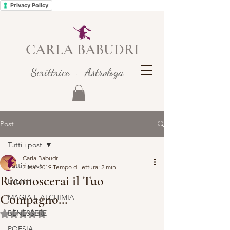
Privacy Policy
CARLA BABUDRI
Scrittrice - Astrologa
Post
Tutti i post
Carla Babudri
Tutti i post
7 mar 2019
Tempo di lettura: 2 min
Riconoscerai il Tuo
EVENTI
Compagno…
MAGIA E ALCHIMIA
BENESSERE
Valutazione NaN stelle su 5.
POESIA