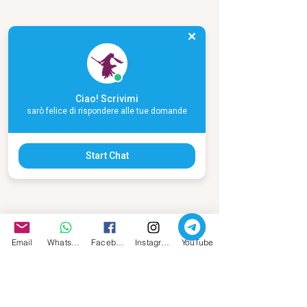
Ciao! Scrivimi
sarò felice di rispondere alle tue domande
Start Chat
Email
Whatsapp
Facebook
Instagram
YouTube
#uomorisvegliato
#uominirisvegliati
#uomosacro
POESIA
SACRO MASCHILE