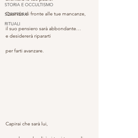
STORIA E OCCULTISMO
Quando di fronte alle tue mancanze,
SCRITTURA
RITUALI
il suo pensiero sarà abbondante…
e desidererà ripararti
per farti avanzare.
Capirai che sarà lui,