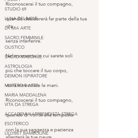
Riconoscerai il tuo compagno,
STUDIO 69
LUNA DEL MESE
quando desidererà far parte della tua 
vita
LA MIA ARTE
SACRO FEMMINILE
senza interferire.
OLISTICO
Nel momento in cui sarete soli
SACRO MASCHILE
ASTROLOGIA
più che toccare il tuo corpo,
DEIMON ISPIRATORE
vorrà intrecciare le mani.
MISTERO E ARTE
MARIA MADDALENA
Riconoscerai il tuo compagno,
VITA DA STREGA
ACCADEMIA APPRENDISTA STREGA
quando di fronte alla tempesta
ESOTERICO
con la sua saggezza e pazienza 
LILLYBET BAMBOLINE
allenterà le tue paure.