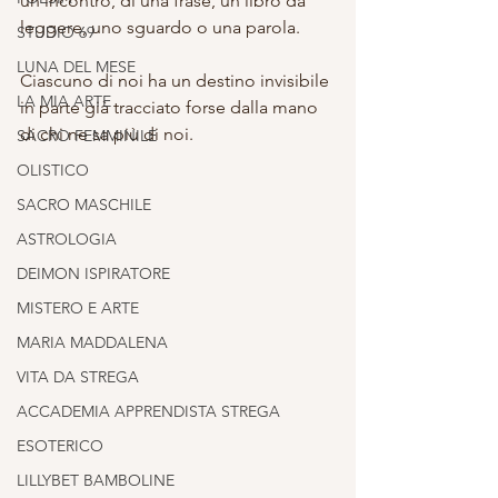
un incontro, di una frase, un libro da 
leggere, uno sguardo o una parola.
STUDIO 69
LUNA DEL MESE
Ciascuno di noi ha un destino invisibile 
LA MIA ARTE
in parte già tracciato forse dalla mano 
di chi ne sa più di noi.
SACRO FEMMINILE
OLISTICO
SACRO MASCHILE
ASTROLOGIA
DEIMON ISPIRATORE
MISTERO E ARTE
MARIA MADDALENA
VITA DA STREGA
ACCADEMIA APPRENDISTA STREGA
ESOTERICO
LILLYBET BAMBOLINE