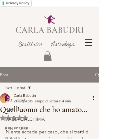
Privacy Policy
CARLA BABUDRI
Scrittrice - Astrologa
Post
Tutti i post
Carla Babudri
Tutti i post
21 lug 2020
Tempo di lettura: 4 min
Quell'uomo che ho amato…
EVENTI
Valutazione NaN stelle su 5.
MAGIA E ALCHIMIA
BENESSERE
Niente accade per caso, che si tratti di 
POESIA