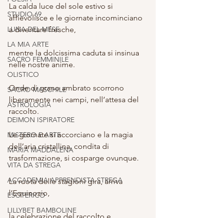
La calda luce del sole estivo si 
STUDIO 69
affievolisce e le giornate incominciano 
LUNA DEL MESE
a diventare fresche,
LA MIA ARTE
mentre la dolcissima caduta si insinua 
SACRO FEMMINILE
nelle nostre anime.
OLISTICO
Onde di grano ambrato scorrono 
SACRO MASCHILE
liberamente nei campi, nell’attesa del 
ASTROLOGIA
raccolto.
DEIMON ISPIRATORE
Le giornate si accorciano e la magia 
MISTERO E ARTE
dell’aria cristallina, condita di 
MARIA MADDALENA
trasformazione, si cosparge ovunque.
VITA DA STREGA
ACCADEMIA APPRENDISTA STREGA
La ruota delle stagioni gira, arriva 
l’Equinozio,
ESOTERICO
LILLYBET BAMBOLINE
la celebrazione del raccolto e 