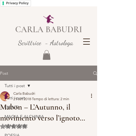
Privacy Policy
CARLA BABUDRI
Scrittrice - Astrologa
Post
Tutti i post
Carla Babudri
Tutti i post
21 set 2018
Tempo di lettura: 2 min
Mabon – L’Autunno, il
EVENTI
movimento verso l’ignoto…
MAGIA E ALCHIMIA
BENESSERE
Valutazione NaN stelle su 5.
POESIA