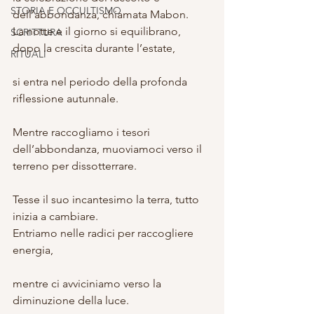
STORIA E OCCULTISMO
dell’abbondanza, chiamata Mabon.
La notte e il giorno si equilibrano, 
SCRITTURA
dopo la crescita durante l’estate,
RITUALI
si entra nel periodo della profonda 
riflessione autunnale.
Mentre raccogliamo i tesori 
dell’abbondanza, muoviamoci verso il 
terreno per dissotterrare.
Tesse il suo incantesimo la terra, tutto 
inizia a cambiare.
Entriamo nelle radici per raccogliere 
energia,
mentre ci avviciniamo verso la 
diminuzione della luce.