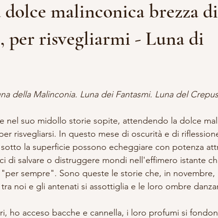
 dolce malinconica brezza di
DDALENA
VITA DA STREGA
ACCADEMIA APPRENDISTA S
per risvegliarmi - Luna di
e
A E OCCULTISMO
SCRITTURA
RITUALI
lle su 5.
una della Malinconia. Luna dei Fantasmi. Luna del Crepu
 nel suo midollo storie sopite, attendendo la dolce mal
r risvegliarsi. In questo mese di oscurità e di riflessione
 sotto la superficie possono echeggiare con potenza attr
ci di salvare o distruggere mondi nell'effimero istante ch
l "per sempre". Sono queste le storie che, in novembre, c
o tra noi e gli antenati si assottiglia e le loro ombre danza
ri, ho acceso bacche e cannella, i loro profumi si fondo