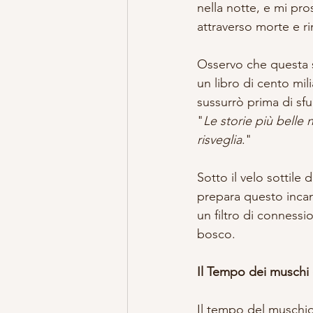
nella notte, e mi pro
attraverso morte e ri
Osservo che questa st
un libro di cento mil
sussurrò prima di sf
"
Le storie più belle 
risveglia
."
Sotto il velo sottile
prepara questo incant
un filtro di connessio
bosco.
Il Tempo dei muschi 
Il tempo del muschio 