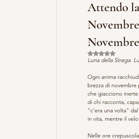
Attendo la
MISTERO E ARTE
MARIA MA
Novembre, 
Novembr
LILLYBET BAMBOLINE
STORI
Valutazione NaN ste
Luna della Strega. L
Ogni anima racchiude
brezza di novembre pe
che giacciono inerte
di chi racconta, capa
"c'era una volta" da
in vita, mentre il vel
Nelle ore crepuscola