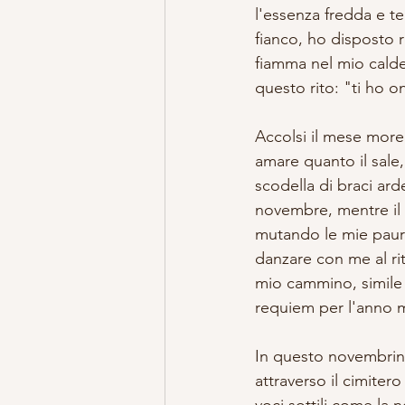
l'essenza fredda e t
fianco, ho disposto 
fiamma nel mio calder
questo rito: "ti ho 
Accolsi il mese more
amare quanto il sale
scodella di braci ard
novembre, mentre il 
mutando le mie paure
danzare con me al rit
mio cammino, simile a
requiem per l'anno 
In questo novembrino
attraverso il cimiter
voci sottili come la 