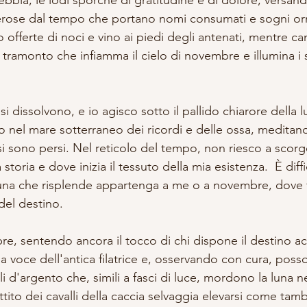
 erose dal tempo che portano nomi consumati e sogni or
o offerte di noci e vino ai piedi degli antenati, mentre 
il tramonto che infiamma il cielo di novembre e illumina i 
i dissolvono, e io agisco sotto il pallido chiarore della l
nel mare sotterraneo dei ricordi e delle ossa, meditand
si sono persi. Nel reticolo del tempo, non riesco a scor
 storia e dove inizia il tessuto della mia esistenza.  È diffi
una che risplende appartenga a me o a novembre, dove f
i del destino.
re, sentendo ancora il tocco di chi dispone il destino a
la voce dell'antica filatrice e, osservando con cura, poss
i d'argento che, simili a fasci di luce, mordono la luna ne
ttito dei cavalli della caccia selvaggia elevarsi come tambu