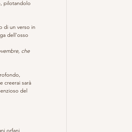
, pilotandolo 
 di un verso in 
ega dell'osso 
novembre, che 
profondo, 
e creerai sarà 
ilenzioso del 
ni orfani 