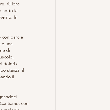
e. Al loro 
 sotto la 
verno. In 
e con parole 
o e una 
ne di 
uscolo, 
i dolori a 
po stanza, il 
nando il 
gnandoci 
. Cantiamo, con 
ndo melodie 