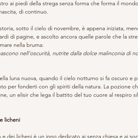
stro ai piedi della strega senza forma che forma il mondo
nascita, di continuo.
oria, sotto il cielo di novembre, è appena iniziata, meno
iardi di pagine, e ascolto ancora quelle parole che la str
umare nella bruma:
nascono nell'oscurità, nutrite dalla dolce malinconia di 
 della luna nuova, quando il cielo notturno si fa oscuro e 
o per fonderti con gli spiriti della natura. La pozione ch
ne, un elisir che lega il battito del tuo cuore al respiro s
e licheni
e dei licheni è un inno dedicato ai senza chiesa e ai sog