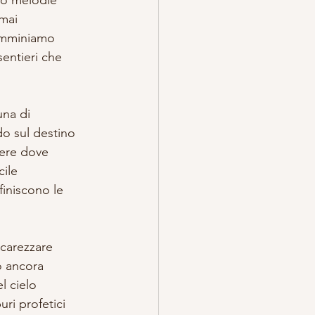
mai 
camminiamo 
sentieri che 
una di 
o sul destino 
gere dove 
cile 
iniscono le 
ccarezzare 
o ancora 
l cielo 
ri profetici 