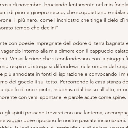
errosa di novembre, bruciando lentamente nel mio focolar
rami di pino e ginepro secco, che scoppiettano e sibilano
one, il più nero, come l'inchiostro che tinge il cielo d'in
onorato tempo che declini" 
nte con poesie impregnate dell'odore di terra bagnata 
, vagando intorno alla mia dimora con il cappuccio calat
enti. Versai lacrime che si confondevano con la pioggia fi
mio respiro di strega si diffondeva tra le ombre del crep
 più annodate in fonti di ispirazione e convocando i mie
mo dei gocciolii sul tetto. Percorrendo la casa stanza do
 quello di uno spirito, risuonava dal basso all'alto, into
morente con versi spontanei e parole acute come spine.
 gli spiriti possano trovarci con una lanterna, accompa
o selvaggio dove riposano le nostre passate incarnazioni
nebbia, le lodi sporche di gratitudine e di dolore, versa