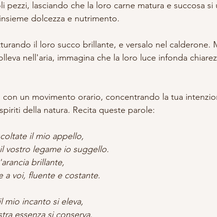
oli pezzi, lasciando che la loro carne matura e succosa si u
insieme dolcezza e nutrimento.
turando il loro succo brillante, e versalo nel calderone. M
leva nell'aria, immagina che la loro luce infonda chiarezz
 con un movimento orario, concentrando la tua intenzio
piriti della natura. Recita queste parole:
coltate il mio appello,
, il vostro legame io suggello.
arancia brillante,
ce a voi, fluente e costante.
l mio incanto si eleva,
ostra essenza si conserva.