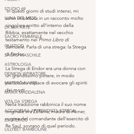
STUDIO 69
 In questi giorni di studi intensi, mi 
LUNA DEL MESE
sono imbattuta in un racconto molto 
singolare scritto all’interno della 
LA MIA ARTE
Bibbia, esattamente nel vecchio 
SACRO FEMMINILE
testamento nel 
Primo Libro di 
OLISTICO
Samuele. 
Parla di una strega: la Strega 
di Endor.
SACRO MASCHILE
ASTROLOGIA
La Strega di Endor era una donna con 
DEIMON ISPIRATORE
un grandissimo potere, in modo 
particolare capace di evocare gli spiriti 
MISTERO E ARTE
dei morti.
MARIA MADDALENA
VITA DA STREGA
Nella tradizione rabbinica il suo nome 
ACCADEMIA APPRENDISTA STREGA
originale era Zefania, madre di Abner, 
cugina del comandante dell’esercito di 
ESOTERICO
Re Saul, sovrano di quel periodo.
LILLYBET BAMBOLINE