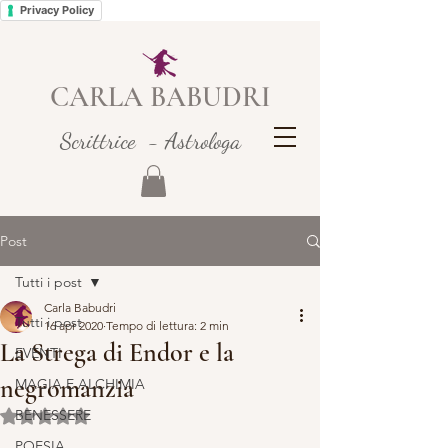
Privacy Policy
CARLA BABUDRI
Scrittrice - Astrologa
Post
Tutti i post
Carla Babudri
Tutti i post
16 apr 2020
Tempo di lettura: 2 min
La Strega di Endor e la
EVENTI
negromanzia
MAGIA E ALCHIMIA
BENESSERE
Valutazione NaN stelle su 5.
POESIA