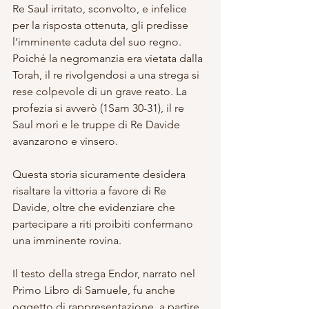
Re Saul irritato, sconvolto, e infelice 
per la risposta ottenuta, gli predisse 
l’imminente caduta del suo regno. 
Poiché la negromanzia era vietata dalla 
Torah, il re rivolgendosi a una strega si 
rese colpevole di un grave reato. La 
profezia si avverò (1Sam 30-31), il re 
Saul morì e le truppe di Re Davide 
avanzarono e vinsero.
Questa storia sicuramente desidera 
risaltare la vittoria a favore di Re 
Davide, oltre che evidenziare che 
partecipare a riti proibiti confermano 
una imminente rovina.
Il testo della strega Endor, narrato nel 
Primo Libro di Samuele, fu anche 
oggetto di rappresentazione, a partire 