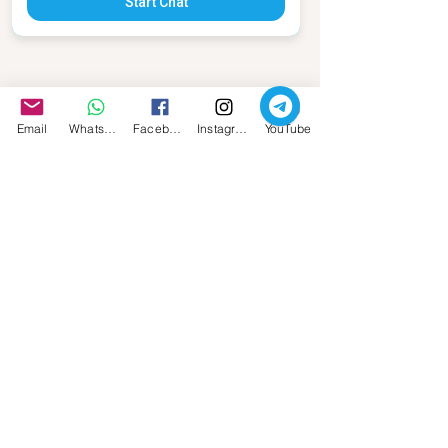
Start Chat
Email
Whatsapp
Facebook
Instagram
YouTube
Percorsi e Seminari
Colloqui personali
Biografia 
Scrivimi
MAGIA E ALCHIMIA