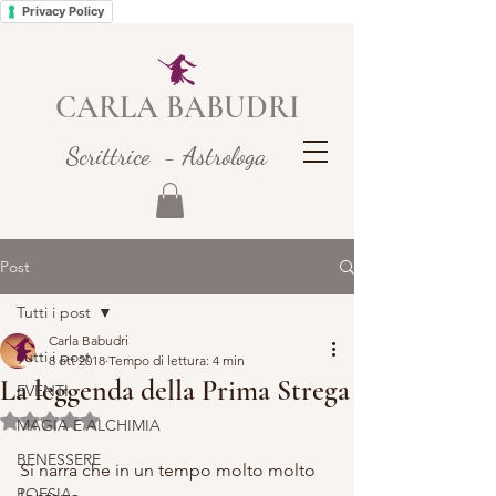
Privacy Policy
CARLA BABUDRI
Scrittrice - Astrologa
Post
Tutti i post
Carla Babudri
Tutti i post
8 ott 2018
Tempo di lettura: 4 min
La leggenda della Prima Strega
EVENTI
Valutazione NaN stelle su 5.
MAGIA E ALCHIMIA
BENESSERE
Si narra che in un tempo molto molto 
POESIA