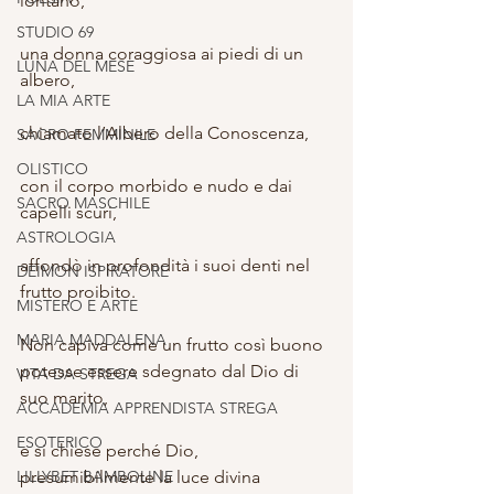
lontano,
STUDIO 69
una donna coraggiosa ai piedi di un 
LUNA DEL MESE
albero,
LA MIA ARTE
chiamato l’Albero della Conoscenza,
SACRO FEMMINILE
OLISTICO
con il corpo morbido e nudo e dai 
SACRO MASCHILE
capelli scuri,
ASTROLOGIA
affondò in profondità i suoi denti nel 
DEIMON ISPIRATORE
frutto proibito.
MISTERO E ARTE
MARIA MADDALENA
Non capiva come un frutto così buono 
potesse essere sdegnato dal Dio di 
VITA DA STREGA
suo marito,
ACCADEMIA APPRENDISTA STREGA
ESOTERICO
e si chiese perché Dio, 
LILLYBET BAMBOLINE
presumibilmente la luce divina 