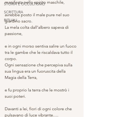
manifesta nello spirito maschile,
STORIA E OCCULTISMO
SCRITTURA
avrebbe posto il male pure nel suo 
RITUALI
giardino sacro.
La mela colta dall’albero sapeva di 
passione,
e in ogni morso sentiva salire un fuoco 
tra le gambe che le riscaldava tutto il 
corpo.
Ogni sensazione che percepiva sulla 
sua lingua era un fuoruscita della 
Magia della Terra,
e fu proprio la terra che le mostrò i 
suoi poteri.
Davanti a lei, fiori di ogni colore che 
pulsavano di luce vibrante…. 