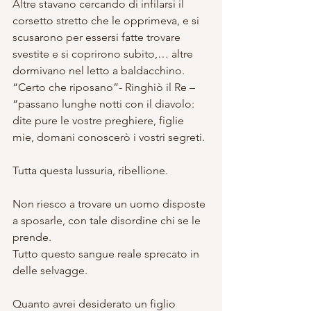
Altre stavano cercando di infilarsi il 
corsetto stretto che le opprimeva, e si 
scusarono per essersi fatte trovare 
svestite e si coprirono subito,… altre 
dormivano nel letto a baldacchino.
“Certo che riposano”- Ringhiò il Re – 
“passano lunghe notti con il diavolo: 
dite pure le vostre preghiere, figlie 
mie, domani conoscerò i vostri segreti.
Tutta questa lussuria, ribellione.
Non riesco a trovare un uomo disposte 
a sposarle, con tale disordine chi se le 
prende.
Tutto questo sangue reale sprecato in 
delle selvagge.
Quanto avrei desiderato un figlio 