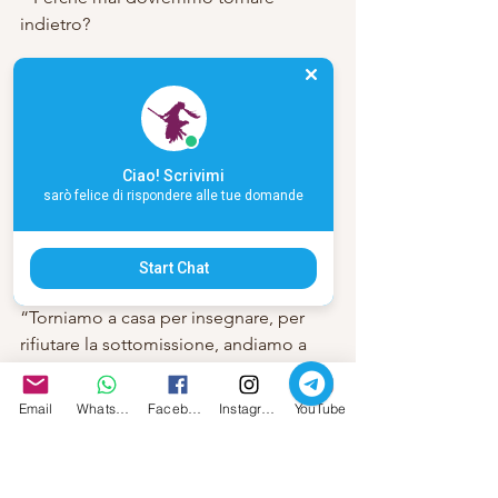
indietro?
Restiamo!
Perché dovremmo lasciare questa terra 
consacrata dove lo spirito trova la pace 
e i nostri corpi la libertà?”
Ciao! Scrivimi
sarò felice di rispondere alle tue domande
La principessa dai fianchi e seni 
morbidi si appoggio a lui, lo strinse 
forte al cuore, e guardandolo disse:
Start Chat
“Torniamo a casa per insegnare, per 
rifiutare la sottomissione, andiamo a 
casa per mostrare le fiamme, fiamme 
che non possono più essere represse.”
Email
Whatsapp
Facebook
Instagram
YouTube
La vecchia strega aiutò il cacciatore a 
rimettersi in piedi, la sua bassa e roca 