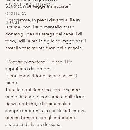
STORIA E OCCULTISMO
Sono così selvagge e sfacciate”
SCRITTURA
Il cacciatore, in piedi davanti al Re in 
RITUALI
lacrime, con il suo mantello rosso 
donatogli da una strega dai capelli di 
ferro, udii urlare le figlie selvagge per il 
castello totalmente fuori dalle regole.
“
Ascolta cacciatore”
 – disse il Re 
sopraffatto dal dolore – 
“senti come ridono, senti che versi 
fanno.
Tutte le notti rientrano con le scarpe 
piene di fango e consumate dalle loro 
danze erotiche, e la sarta reale è 
sempre impegnata a cucirli abiti nuovi, 
perché tornano con gli indumenti 
strappati dalla loro lussuria.