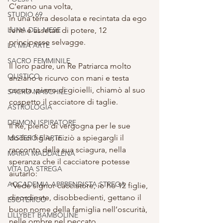
C’erano una volta,
STUDIO 69
in una terra desolata e recintata da ego 
LUNA DEL MESE
feriti e assetati di potere, 12 
principesse selvagge.
LA MIA ARTE
SACRO FEMMINILE
Il loro padre, un Re Patriarca molto 
OLISTICO
anziano e ricurvo con mani e testa 
ossuta, pieno di gioielli, chiamò al suo 
SACRO MASCHILE
cospetto il cacciatore di taglie.
ASTROLOGIA
DEIMON ISPIRATORE
Il Re, pieno di vergogna per le sue 
dodici figlie, iniziò a spiegargli il 
MISTERO E ARTE
racconto della sua sciagura, nella 
MARIA MADDALENA
speranza che il cacciatore potesse 
VITA DA STREGA
aiutarlo:
ACCADEMIA APPRENDISTA STREGA
“
Vede signor cacciatore, io ho 12 figlie, 
disordinate, disobbedienti, gettano il 
ESOTERICO
buon nome della famiglia nell’oscurità, 
LILLYBET BAMBOLINE
nelle ombre nel peccato.