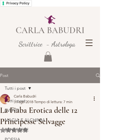
Privacy Policy
CARLA BABUDRI
Scrittrice - Astrologa
Post
Tutti i post
Carla Babudri
Tutti i post
31 ago 2018
Tempo di lettura: 7 min
La Fiaba Erotica delle 12
EVENTI
Principesse Selvagge
MAGIA E ALCHIMIA
BENESSERE
Valutazione NaN stelle su 5.
POESIA