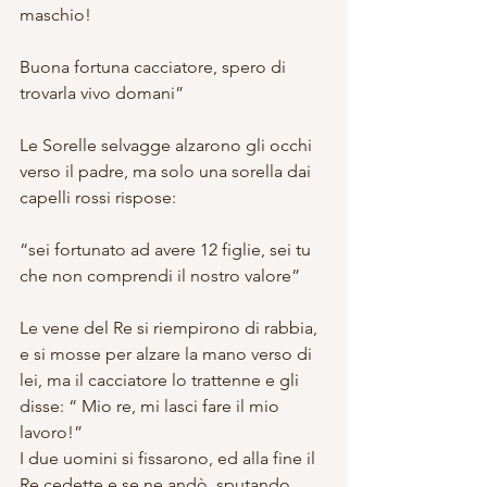
maschio!
Buona fortuna cacciatore, spero di 
trovarla vivo domani”
Le Sorelle selvagge alzarono gli occhi 
verso il padre, ma solo una sorella dai 
capelli rossi rispose:
“sei fortunato ad avere 12 figlie, sei tu 
che non comprendi il nostro valore”
Le vene del Re si riempirono di rabbia, 
e si mosse per alzare la mano verso di 
lei, ma il cacciatore lo trattenne e gli 
disse: “ Mio re, mi lasci fare il mio 
lavoro!”
I due uomini si fissarono, ed alla fine il 
Re cedette e se ne andò, sputando 