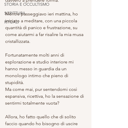
davvero a prendere forma.
STORIA E OCCULTISMO
SCRITTURA
Mentre passeggiavo ieri mattina, ho 
iniziato a meditare, con una piccola 
RITUALI
quantità di panico e frustrazione, su 
come aiutarmi a far risalire la mia musa 
cristallizzata.
Fortunatamente molti anni di 
esplorazione e studio interiore mi 
hanno messo in guardia da un 
monologo intimo che pieno di 
stupidità.
Ma come mai, pur sentendomi così 
espansiva, ricettiva, ho la sensazione di 
sentirmi totalmente vuota?
Allora, ho fatto quello che di solito 
faccio quando ho bisogno di uscire 