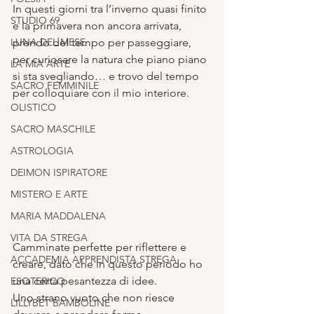
In questi giorni tra l’inverno quasi finito 
STUDIO 69
e la primavera non ancora arrivata, 
LUNA DEL MESE
prendo del tempo per passeggiare, 
per curiosare la natura che piano piano 
LA MIA ARTE
si sta svegliando… e trovo del tempo 
SACRO FEMMINILE
per colloquiare con il mio interiore.
OLISTICO
SACRO MASCHILE
ASTROLOGIA
DEIMON ISPIRATORE
MISTERO E ARTE
MARIA MADDALENA
VITA DA STREGA
Camminate perfette per riflettere e 
ACCADEMIA APPRENDISTA STREGA
creare, dato che in questo periodo ho 
una certa pesantezza di idee. 
ESOTERICO
Uno strano vuoto che non riesce 
LILLYBET BAMBOLINE