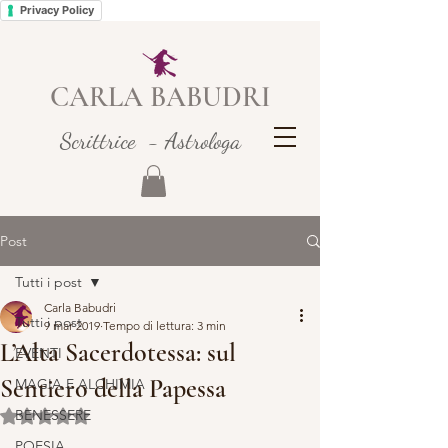
Privacy Policy
CARLA BABUDRI
Scrittrice - Astrologa
Post
Tutti i post
Carla Babudri
Tutti i post
9 mar 2019
Tempo di lettura: 3 min
L’Alta Sacerdotessa: sul
EVENTI
Sentiero della Papessa
MAGIA E ALCHIMIA
BENESSERE
Valutazione NaN stelle su 5.
POESIA