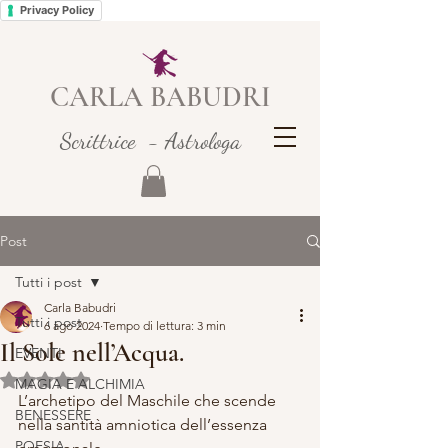
Privacy Policy
CARLA BABUDRI
Scrittrice - Astrologa
Post
Tutti i post
Carla Babudri
Tutti i post
6 ago 2024
Tempo di lettura: 3 min
Il Sole nell’Acqua.
EVENTI
Valutazione NaN stelle su 5.
MAGIA E ALCHIMIA
L’archetipo del Maschile che scende 
BENESSERE
nella santità amniotica dell’essenza 
POESIA