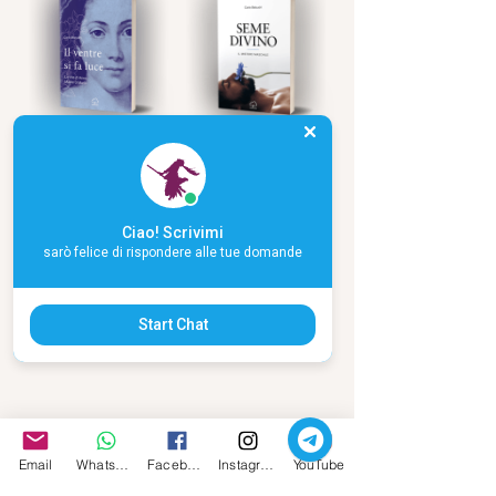
Ciao! Scrivimi
sarò felice di rispondere alle tue domande
Start Chat
Email
Whatsapp
Facebook
Instagram
YouTube