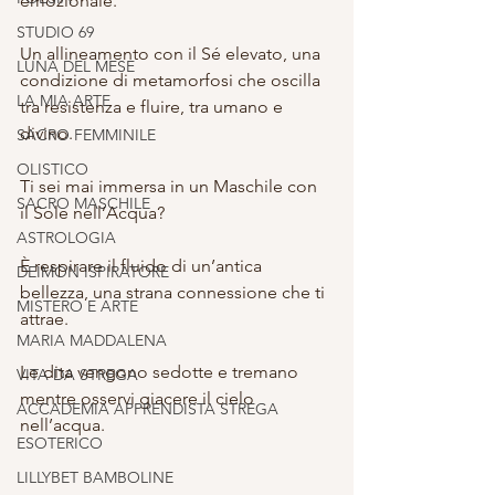
emozionale.
STUDIO 69
Un allineamento con il Sé elevato, una 
LUNA DEL MESE
condizione di metamorfosi che oscilla 
LA MIA ARTE
tra resistenza e fluire, tra umano e 
divino.
SACRO FEMMINILE
OLISTICO
Ti sei mai immersa in un Maschile con 
SACRO MASCHILE
il Sole nell’Acqua?
ASTROLOGIA
È respirare il fluido di un’antica 
DEIMON ISPIRATORE
bellezza, una strana connessione che ti 
MISTERO E ARTE
attrae. 
MARIA MADDALENA
Le dita vengono sedotte e tremano 
VITA DA STREGA
mentre osservi giacere il cielo 
ACCADEMIA APPRENDISTA STREGA
nell’acqua. 
ESOTERICO
LILLYBET BAMBOLINE