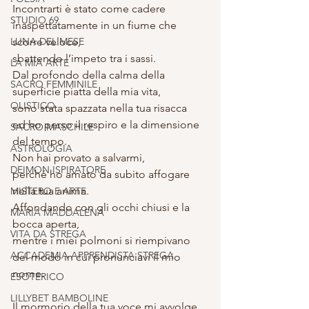
Incontrarti è stato come cadere 
STUDIO 69
inaspettatamente in un fiume che 
LUNA DEL MESE
scorre veloce,
sbattendo l’impeto tra i sassi.
LA MIA ARTE
Dal profondo della calma della 
SACRO FEMMINILE
superficie piatta della mia vita,
OLISTICO
sono stata spazzata nella tua risacca
ed ho perso il respiro e la dimensione 
SACRO MASCHILE
del tempo.
ASTROLOGIA
Non hai provato a salvarmi,
DEIMON ISPIRATORE
perché ho amato da subito affogare 
nella tua anima.
MISTERO E ARTE
Affondando con gli occhi chiusi e la 
MARIA MADDALENA
bocca aperta,
VITA DA STREGA
mentre i miei polmoni si riempivano
ACCADEMIA APPRENDISTA STREGA
del modo in cui pronunciavi il mio 
nome.
ESOTERICO
LILLYBET BAMBOLINE
Il mormorio della tua voce mi avvolge