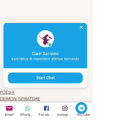
Ciao! Scrivimi
sarò felice di rispondere alle tue domande
Start Chat
POESIA
DEIMON ISPIRATORE
Email
Whatsapp
Facebook
Instagram
YouTube