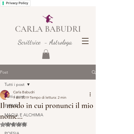
Privacy Policy
CARLA BABUDRI
Scrittrice - Astrologa
Post
Tutti i post
Carla Babudri
Tutti i post
9 dic 2019
Tempo di lettura: 2 min
Il modo in cui pronunci il mio
EVENTI
nome…
MAGIA E ALCHIMIA
BENESSERE
Valutazione NaN stelle su 5.
POESIA