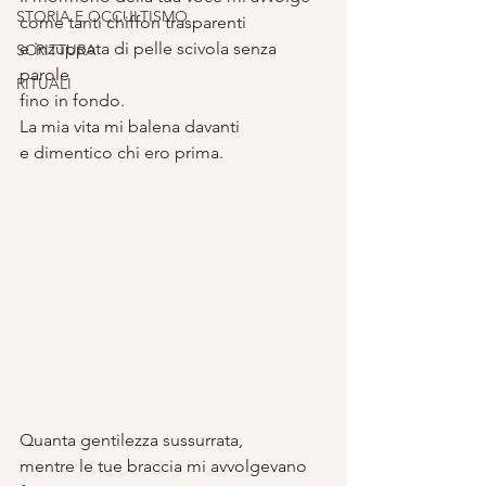
STORIA E OCCULTISMO
come tanti chiffon trasparenti
e inzuppata di pelle scivola senza 
SCRITTURA
parole
RITUALI
fino in fondo.
La mia vita mi balena davanti
e dimentico chi ero prima.
Quanta gentilezza sussurrata,
mentre le tue braccia mi avvolgevano 