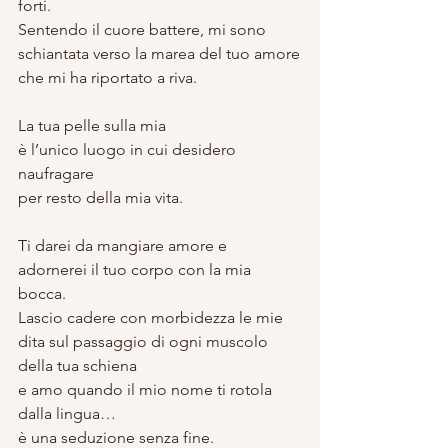
forti.
Sentendo il cuore battere, mi sono 
schiantata verso la marea del tuo amore
che mi ha riportato a riva.
La tua pelle sulla mia
è l’unico luogo in cui desidero 
naufragare
per resto della mia vita.
Ti darei da mangiare amore e 
adornerei il tuo corpo con la mia 
bocca.
Lascio cadere con morbidezza le mie 
dita sul passaggio di ogni muscolo 
della tua schiena
e amo quando il mio nome ti rotola 
dalla lingua…
è una seduzione senza fine.