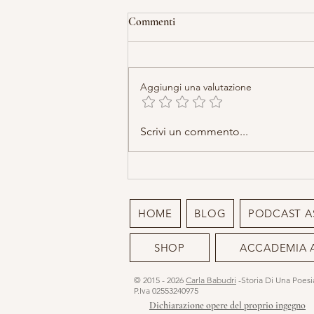
Commenti
Aggiungi una valutazione
Lettera alla mia parte stanca
Scrivi un commento...
HOME
BLOG
PODCAST A
SHOP
ACCADEMIA 
© 2015 - 2026
Carla Babudri
-Storia Di Una Poes
P.Iva 02553240975
Dichiarazione opere del proprio ingegno