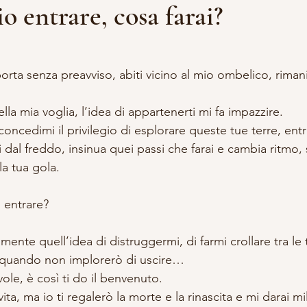
cio entrare, cosa farai?
lle su 5.
DDALENA
VITA DA STREGA
ACCADEMIA APPRENDISTA S
 porta senza preavviso, abiti vicino al mio ombelico, riman
A E OCCULTISMO
SCRITTURA
RITUALI
ella mia voglia, l’idea di appartenerti mi fa impazzire.
concedimi il privilegio di esplorare queste tue terre, ent
i dal freddo, insinua quei passi che farai e cambia ritmo
la tua gola.
o entrare? 
mente quell’idea di distruggermi, di farmi crollare tra le t
a quando non implorerò di uscire…
le, è così ti do il benvenuto. 
ita, ma io ti regalerò la morte e la rinascita e mi darai mi