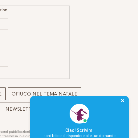
zioni
o: il Rapimento Estatico
E
OFIUCO NEL TEMA NATALE
NEWSLETTER
BIO
Ciao! Scrivimi
resenti pubblicazioni o sito può essere
sarò felice di rispondere alle tue domande
 o trasmessa in alcun modo,