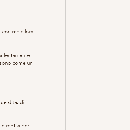
TREGA
ESOTERICO
i con me allora.
ra lentamente 
, sono come un 
ue dita, di 
lle motivi per 