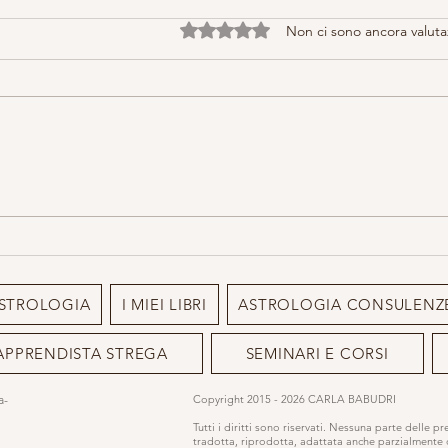
Valutazione 0 stelle su 5.
Non ci sono ancora valuta
Maggi
Sono la donna di un uomo
risvegliato…
STROLOGIA
I MIEI LIBRI
ASTROLOGIA CONSULENZ
APPRENDISTA STREGA
SEMINARI E CORSI
ia-
Copyright 2015 - 2026 CARLA BABUDRI
Tutti i diritti sono riservati. Nessuna parte delle p
tradotta, riprodotta, adattata anche parzialmente