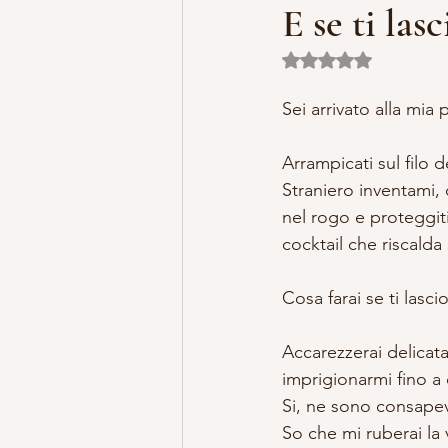
E se ti las
Valutazione NaN ste
MISTERO E ARTE
MARIA MA
Sei arrivato alla mia
LILLYBET BAMBOLINE
STORI
Arrampicati sul filo d
Straniero inventami, 
nel rogo e proteggit
cocktail che riscalda 
Cosa farai se ti lasci
Accarezzerai delicata
imprigionarmi fino 
Si, ne sono consapevo
So che mi ruberai la v