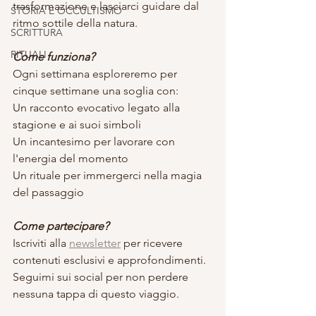
trasformazione e lasciarci guidare dal 
STORIA E OCCULTISMO
ritmo sottile della natura.
SCRITTURA
RITUALI
Come funziona?
Ogni settimana esploreremo per 
cinque settimane una soglia con:
Un racconto evocativo legato alla 
stagione e ai suoi simboli
Un incantesimo per lavorare con 
l'energia del momento
Un rituale per immergerci nella magia 
del passaggio
Come partecipare?
Iscriviti alla 
newsletter
 per ricevere 
contenuti esclusivi e approfondimenti.
Seguimi sui social per non perdere 
nessuna tappa di questo viaggio.