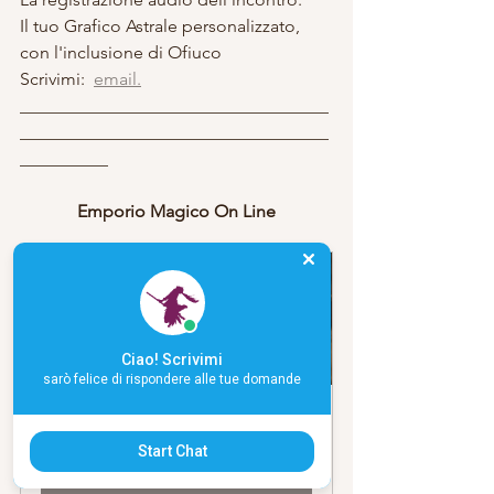
Il tuo Grafico Astrale personalizzato, 
con l'inclusione di Ofiuco
Scrivimi:  
email.
___________________________________
___________________________________
__________
Emporio Magico On Line
Ciao! Scrivimi
sarò felice di rispondere alle tue domande
Consulenza Astrologica - Sinatria, 
Comparazione
Start Chat
Acquista