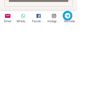
Email
Whatsapp
Facebook
Instagram
YouTube
Consulenza Astrologica con Ofiuco 
nel tuo Tema Natale
Acquista