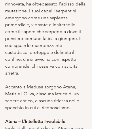
rinnovata, ha oltrepassato l’abisso della 
mutazione. I suoi capelli serpentini 
emergono come una sapienza 
primordiale, vibrante e inalterabile, 
come il sapere che serpeggia dove il 
pensiero comune fatica a giungere. Il 
suo sguardo marmorizzante 
custodisce, protegge e delimita il 
confine: chi si avvicina con rispetto 
comprende, chi osserva con avidità 
arretra.
Accanto a Medusa sorgono Atena, 
Metis e l’Oliva, ciascuna latrice di un 
sapere antico, ciascuna riflessa nello 
specchio in cui ci riconosciamo.
Atena – L’Intelletto Inviolabile
Figlia della mente divina, Atena incarna 