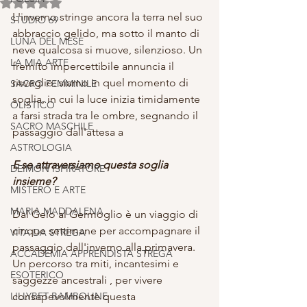
Valutazione NaN stelle su 5.
L'inverno stringe ancora la terra nel suo 
STUDIO 69
abbraccio gelido, ma sotto il manto di 
LUNA DEL MESE
neve qualcosa si muove, silenzioso. Un 
LA MIA ARTE
fremito impercettibile annuncia il 
risveglio: siamo in quel momento di 
SACRO FEMMINILE
soglia, in cui la luce inizia timidamente 
OLISTICO
a farsi strada tra le ombre, segnando il 
SACRO MASCHILE
passaggio dall'attesa a
ASTROLOGIA
E se attraversiamo questa soglia 
DEIMON ISPIRATORE
insieme?
MISTERO E ARTE
MARIA MADDALENA
Dal Gelo al Germoglio è un viaggio di 
cinque settimane per accompagnare il 
VITA DA STREGA
passaggio dall'inverno alla primavera. 
ACCADEMIA APPRENDISTA STREGA
Un percorso tra miti, incantesimi e 
ESOTERICO
saggezze ancestrali , per vivere 
LILLYBET BAMBOLINE
consapevolmente questa 