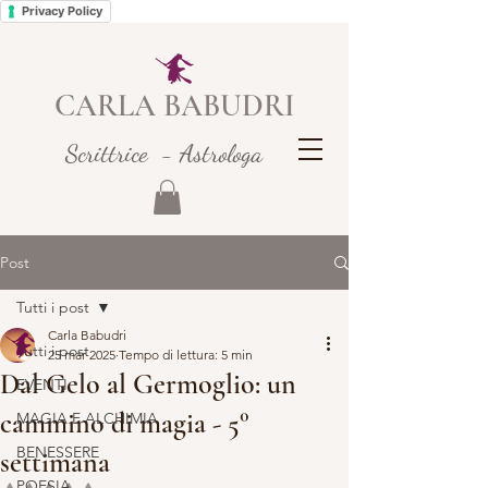
Privacy Policy
CARLA BABUDRI
Scrittrice - Astrologa
Post
Tutti i post
Carla Babudri
Tutti i post
25 mar 2025
Tempo di lettura: 5 min
Dal Gelo al Germoglio: un
EVENTI
cammino di magia - 5°
MAGIA E ALCHIMIA
BENESSERE
settimana
POESIA