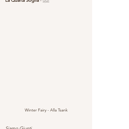
La Quarta Soglia
 - 
qui
Winter Fairy - Alla Tsank
Siamo Giunti...