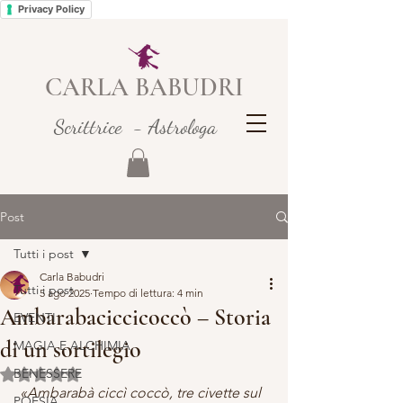
Privacy Policy
CARLA BABUDRI
Scrittrice - Astrologa
Post
Tutti i post
Carla Babudri
Tutti i post
5 ago 2025
Tempo di lettura: 4 min
Ambarabaciccicoccò – Storia
EVENTI
di un sortilegio
MAGIA E ALCHIMIA
BENESSERE
Valutazione NaN stelle su 5.
 «Ambarabà ciccì coccò, tre civette sul 
POESIA