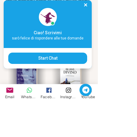
articoli sono riservati
--------------------------------------------------------
--------------------------------------------------------
Ciao! Scrivimi
-----------
sarò felice di rispondere alle tue domande
I Miei Libri
www.unsolocielo.it
Start Chat
Email
Whatsapp
Facebook
Instagram
YouTube