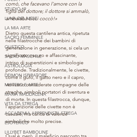
comò, che facevano l'amore con la 
STUDIO 69
figlia del dottore; il dottore si ammalò, 
LUNA DEL MESE
ambarabà ciccì coccò!»
LA MIA ARTE
Dietro questa cantilena antica, ripetuta 
SACRO FEMMINILE
nelle filastrocche dei bambini di 
OLISTICO
generazione in generazione, si cela un 
significato oscuro e affascinante, 
SACRO MASCHILE
intriso di superstizioni e simbologie 
ASTROLOGIA
profonde. Tradizionalmente, le civette, 
DEIMON ISPIRATORE
come il gufo, il gatto nero e il capro, 
venivano considerate compagne delle 
MISTERO E ARTE
streghe, simboli portatori di sventura e 
MARIA MADDALENA
di morte. In questa filastrocca, dunque, 
VITA DA STREGA
l'apparizione delle civette non è 
ACCADEMIA APPRENDISTA STREGA
casuale, ma carica di valenze 
simboliche molto precise.
ESOTERICO
LILLYBET BAMBOLINE
Qual è, però, il maleficio nascosto tra 