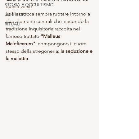
STORIA E OCCULTISMO
questi versi?
La filastrocca sembra ruotare intorno a 
SCRITTURA
due elementi centrali che, secondo la 
RITUALI
tradizione inquisitoria raccolta nel 
famoso trattato 
"Malleus 
Maleficarum",
 compongono il cuore 
stesso della stregoneria: 
la seduzione e 
la malattia
.