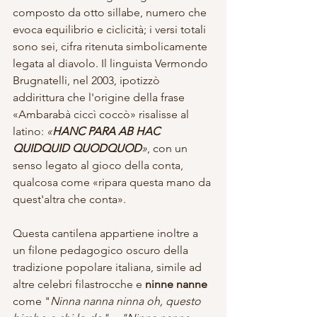
composto da otto sillabe, numero che 
evoca equilibrio e ciclicità; i versi totali 
sono sei, cifra ritenuta simbolicamente 
legata al diavolo. Il linguista Vermondo 
Brugnatelli, nel 2003, ipotizzò 
addirittura che l'origine della frase 
«Ambarabà ciccì coccò» risalisse al 
latino: 
«
HANC PARA AB HAC 
QUIDQUID QUODQUOD
»
, con un 
senso legato al gioco della conta, 
qualcosa come «ripara questa mano da 
quest'altra che conta».
Questa cantilena appartiene inoltre a 
un filone pedagogico oscuro della 
tradizione popolare italiana, simile ad 
altre celebri filastrocche e 
ninne nanne
come "
Ninna nanna ninna oh, questo 