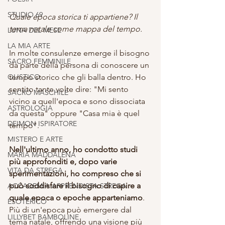
STUDIO 69
Quale epoca storica ti appartiene? Il 
tema natale come mappa del tempo.
LUNA DEL MESE
LA MIA ARTE
In molte consulenze emerge il bisogno 
SACRO FEMMINILE
da parte della persona di conoscere un 
OLISTICO
tempo storico che gli balla dentro. Ho 
sentito tante volte dire: "Mi sento 
SACRO MASCHILE
vicino a quell'epoca e sono dissociata 
ASTROLOGIA
da questa" oppure "Casa mia è quel 
DEIMON ISPIRATORE
tempo".
MISTERO E ARTE
Nell'ultimo anno, ho condotto studi 
MARIA MADDALENA
più approfonditi e, dopo varie 
VITA DA STREGA
sperimentazioni, ho compreso che si 
può soddisfare il bisogno di capire a 
ACCADEMIA APPRENDISTA STREGA
quale epoca o epoche apparteniamo
. 
ESOTERICO
Più di un'epoca può emergere dal 
LILLYBET BAMBOLINE
tema natale, offrendo una visione più 