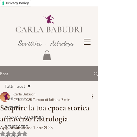
Privacy Policy
CARLA BABUDRI
Scrittrice - Astrologa
Post
Tutti i post
Carla Babudri
Tutti i post
27 feb 2025
Tempo di lettura: 7 min
Scoprire la tua epoca storica
EVENTI
attraverso l’astrologia
MAGIA E ALCHIMIA
BENESSERE
Aggiornamento:
1 apr 2025
Valutazione NaN stelle su 5.
POESIA