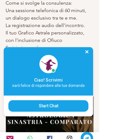
Come si svolge la consulenza:
Una sessione telefonica di 60 minuti, 
un dialogo esclusivo tra te e me.
La registrazione audio dell'incontro.
Il tuo Grafico Astrale personalizzato, 
con l'inclusione di Ofiuco
Scrivimi:  
email.
___________________________________
___________________________________
__________
Ciao! Scrivimi
Emporio Magico On Line
sarò felice di rispondere alle tue domande
Start Chat