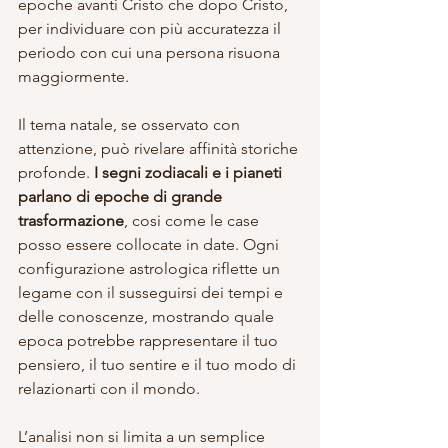
epoche avanti Cristo che dopo Cristo, 
per individuare con più accuratezza il 
periodo con cui una persona risuona 
maggiormente.
Il tema natale, se osservato con 
attenzione, può rivelare affinità storiche 
profonde. 
I segni zodiacali e i pianeti 
parlano di epoche di grande 
trasformazione
, cosi come le case 
posso essere collocate in date. Ogni 
configurazione astrologica riflette un 
legame con il susseguirsi dei tempi e 
delle conoscenze, mostrando quale 
epoca potrebbe rappresentare il tuo 
pensiero, il tuo sentire e il tuo modo di 
relazionarti con il mondo.
L’analisi non si limita a un semplice 