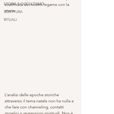
STORIA E OCCULTISMO
stratificata del nostro legame con la 
storia.
SCRITTURA
RITUALI
L’analisi delle epoche storiche 
attraverso il tema natale non ha nulla a 
che fare con channeling, contatti 
angelici o regressioni spirituali. Non è 