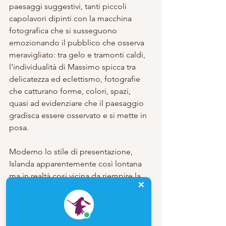
paesaggi suggestivi, tanti piccoli 
capolavori dipinti con la macchina 
fotografica che si susseguono 
emozionando il pubblico che osserva 
meravigliato: tra gelo e tramonti caldi, 
l’individualità di Massimo spicca tra 
delicatezza ed eclettismo, fotografie 
che catturano forme, colori, spazi, 
quasi ad evidenziare che il paesaggio 
gradisca essere osservato e si mette in 
posa.
Moderno lo stile di presentazione, 
Islanda apparentemente così lontana 
ma in realtà cosi vicina da riempire la 
sala di tinteggiature glaciali. A cuor 
sincero Massimo ha offerto ad ognuno 
di noi la possibilità di un viaggio nella 
sua anima, fatto di orizzonti, mari calmi 