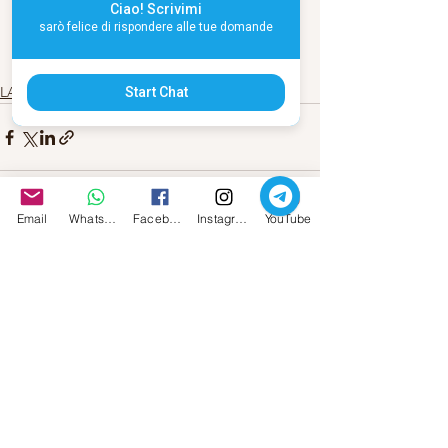
Ciao! Scrivimi
e cieli tempestosi.
sarò felice di rispondere alle tue domande
#fotografia
#islanda
#MassimoTommi
#reflex
LA MIA ARTE
Start Chat
Email
Whatsapp
Facebook
Instagram
YouTube
Mostra tutti
Post recenti