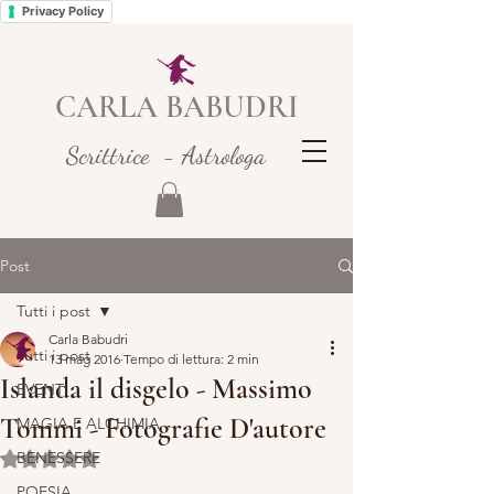
Privacy Policy
CARLA BABUDRI
Scrittrice - Astrologa
Post
Tutti i post
Carla Babudri
Tutti i post
13 mag 2016
Tempo di lettura: 2 min
Islanda il disgelo - Massimo
EVENTI
Tommi - Fotografie D'autore
MAGIA E ALCHIMIA
BENESSERE
Valutazione NaN stelle su 5.
POESIA