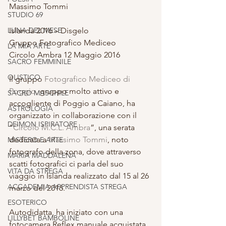
Massimo Tommi
STUDIO 69
LUNA DEL MESE
Islanda 2016 – Disgelo
Gruppo Fotografico Mediceo
LA MIA ARTE
Circolo Ambra 12 Maggio 2016
SACRO FEMMINILE
OLISTICO
Il gruppo 
Fotografico Mediceo di 
Poggio,
 gruppo molto attivo e 
SACRO MASCHILE
accogliente di Poggio a Caiano, ha 
ASTROLOGIA
organizzato in collaborazione con il 
DEIMON ISPIRATORE
“
Circolo M.C.L. Ambra
”, una serata 
dedicata a 
Massimo Tommi
, noto 
MISTERO E ARTE
fotografo della zona, dove attraverso 
MARIA MADDALENA
scatti fotografici ci parla del suo 
VITA DA STREGA
viaggio in Islanda realizzato dal 15 al 26 
ACCADEMIA APPRENDISTA STREGA
marzo del 2016.
ESOTERICO
Autodidatta, ha iniziato con una 
LILLYBET BAMBOLINE
fotocamera Reflex manuale acquistata 