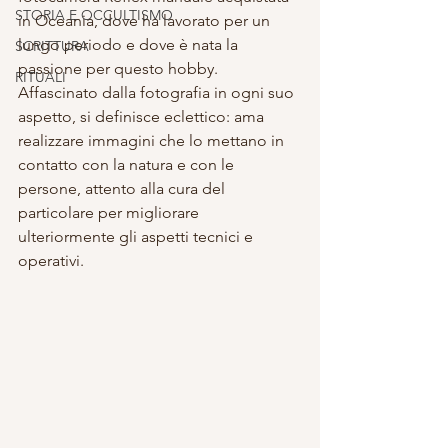
STORIA E OCCULTISMO
in Oceania, dove ha lavorato per un 
lungo periodo e dove è nata la 
SCRITTURA
passione per questo hobby. 
RITUALI
Affascinato dalla fotografia in ogni suo 
aspetto, si definisce eclettico: ama 
realizzare immagini che lo mettano in 
contatto con la natura e con le 
persone, attento alla cura del 
particolare per migliorare 
ulteriormente gli aspetti tecnici e 
operativi.